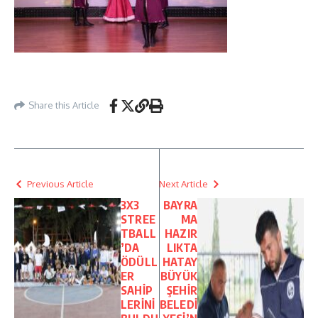
Share this Article
Previous Article
Next Article
3X3
BAYRA
STREE
MA
TBALL
HAZIR
’DA
LIKTA
ÖDÜLL
HATAY
ER
BÜYÜK
SAHİP
ŞEHİR
LERİNİ
BELEDİ