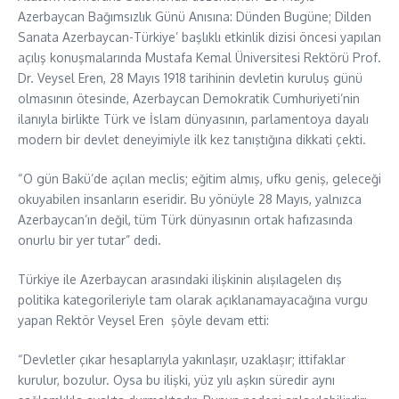
Azerbaycan Bağımsızlık Günü Anısına: Dünden Bugüne; Dilden
Sanata Azerbaycan-Türkiye’ başlıklı etkinlik dizisi öncesi yapılan
açılış konuşmalarında Mustafa Kemal Üniversitesi Rektörü Prof.
Dr. Veysel Eren, 28 Mayıs 1918 tarihinin devletin kuruluş günü
olmasının ötesinde, Azerbaycan Demokratik Cumhuriyeti’nin
ilanıyla birlikte Türk ve İslam dünyasının, parlamentoya dayalı
modern bir devlet deneyimiyle ilk kez tanıştığına dikkati çekti.
“O gün Bakü’de açılan meclis; eğitim almış, ufku geniş, geleceği
okuyabilen insanların eseridir. Bu yönüyle 28 Mayıs, yalnızca
Azerbaycan’ın değil, tüm Türk dünyasının ortak hafızasında
onurlu bir yer tutar” dedi.
Türkiye ile Azerbaycan arasındaki ilişkinin alışılagelen dış
politika kategorileriyle tam olarak açıklanamayacağına vurgu
yapan Rektör Veysel Eren şöyle devam etti:
“Devletler çıkar hesaplarıyla yakınlaşır, uzaklaşır; ittifaklar
kurulur, bozulur. Oysa bu ilişki, yüz yılı aşkın süredir aynı