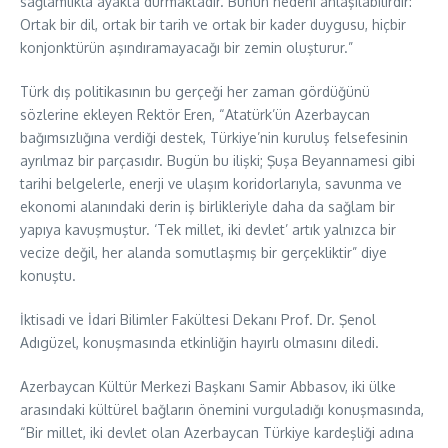
sağlamlıkla ayakta durmaktadır. Bunun nedeni anlaşılabilirdir:
Ortak bir dil, ortak bir tarih ve ortak bir kader duygusu, hiçbir
konjonktürün aşındıramayacağı bir zemin oluşturur.”
Türk dış politikasının bu gerçeği her zaman gördüğünü
sözlerine ekleyen Rektör Eren, “Atatürk’ün Azerbaycan
bağımsızlığına verdiği destek, Türkiye’nin kuruluş felsefesinin
ayrılmaz bir parçasıdır. Bugün bu ilişki; Şuşa Beyannamesi gibi
tarihi belgelerle, enerji ve ulaşım koridorlarıyla, savunma ve
ekonomi alanındaki derin iş birlikleriyle daha da sağlam bir
yapıya kavuşmuştur. ‘Tek millet, iki devlet’ artık yalnızca bir
vecize değil, her alanda somutlaşmış bir gerçekliktir” diye
konuştu.
İktisadi ve İdari Bilimler Fakültesi Dekanı Prof. Dr. Şenol
Adıgüzel, konuşmasında etkinliğin hayırlı olmasını diledi.
Azerbaycan Kültür Merkezi Başkanı Samir Abbasov, iki ülke
arasındaki kültürel bağların önemini vurguladığı konuşmasında,
“Bir millet, iki devlet olan Azerbaycan Türkiye kardeşliği adına