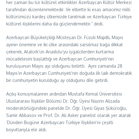
her zaman bu tür kültürel etkinlikler Azerbaycan Kültür Merkezi
tarafından düzenlenmektedir. Ve elbette ki esas amacımız milli
kültürümüzü kardeş ülkemizde tanıtmak ve Azerbaycan Türkiye
kültürel ilişkilerini daha da güçlendirmektir.” dedi.
Azerbaycan Büyükelçiliği Müsteşarı Dr. Füzuli Majidli, Mayıs
ayının önemine ve iki ülke arasındaki sarsılmaz bağa dikkat
çekerek, Atatürk’ün Anadolu’yu işgalcilerden kurtarma
mücadelesini başlattığı ve Azerbaycan Cumhuriyeti’nin
kuruluşunun Mayıs ayı olduğunu belirtti. Aynı zamanda 28
Mayıs’ın Azerbaycan Cumhuriyeti’nin doğuda ilk laik demokratik
bir cumhuriyetin kurulduğu ay olduğunu dile getirdi.
Açılış konuşmalarının ardından Mustafa Kemal Üniversitesi
Uluslararası İlişkiler Bölümü Dr. Öğr. Üyesi Nazrin Alizada
moderatörlüğündeki panelde Dr. Öğr. Üyesi Giyas Şüküroğlu,
Samir Abbasov ve Prof. Dr. Ali Asker panelist olarak yer alarak
‘Dünden Bugüne Azerbaycan-Türkiye İlişkileri’ni çeşitli
boyutlarıyla ele aldı.