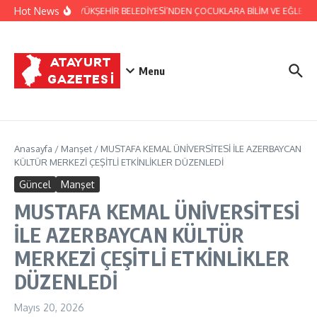
İçeriğe atla
Hot News
HATAY BÜYÜKŞEHİR BELEDİYESİ’NDEN ÇOCUKLARA BİLİM VE EĞLENCE D
Menu
Anasayfa
/
Manşet
/
MUSTAFA KEMAL ÜNİVERSİTESİ İLE AZERBAYCAN
KÜLTÜR MERKEZİ ÇEŞİTLİ ETKİNLİKLER DÜZENLEDİ
Güncel
Manşet
MUSTAFA KEMAL ÜNİVERSİTESİ
İLE AZERBAYCAN KÜLTÜR
MERKEZİ ÇEŞİTLİ ETKİNLİKLER
DÜZENLEDİ
Mayıs 20, 2026