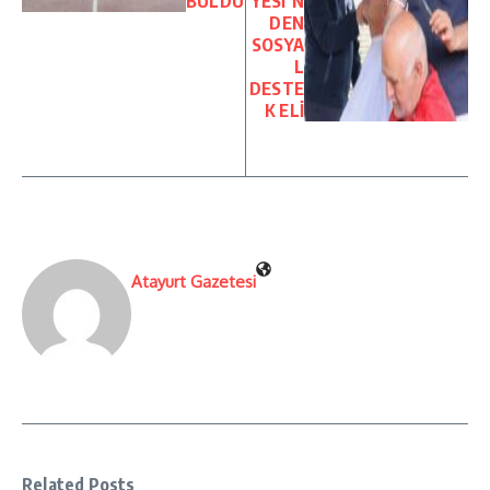
BULDU
YESİ’N
DEN
SOSYA
L
DESTE
K ELİ
Atayurt Gazetesi
Related Posts