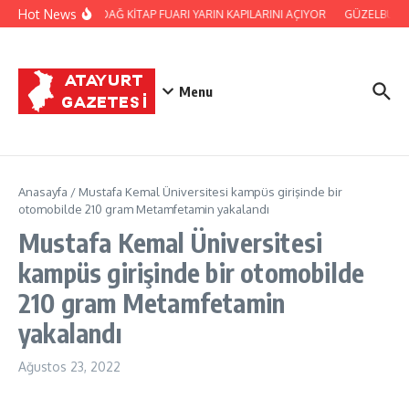
İçeriğe atla
Hot News
SAMANDAĞ KİTAP FUARI YARIN KAPILARINI AÇIYOR
GÜZELBURÇ 
Menu
Anasayfa
/
Mustafa Kemal Üniversitesi kampüs girişinde bir
otomobilde 210 gram Metamfetamin yakalandı
Mustafa Kemal Üniversitesi
kampüs girişinde bir otomobilde
210 gram Metamfetamin
yakalandı
Ağustos 23, 2022