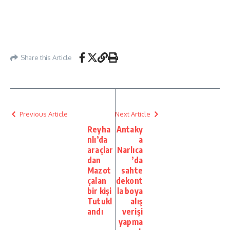
Share this Article
Previous Article
Next Article
Reyha
Antaky
nlı’da
a
araçlar
Narlıca
dan
’da
Mazot
sahte
çalan
dekont
bir kişi
la boya
Tutukl
alış
andı
verişi
yapma