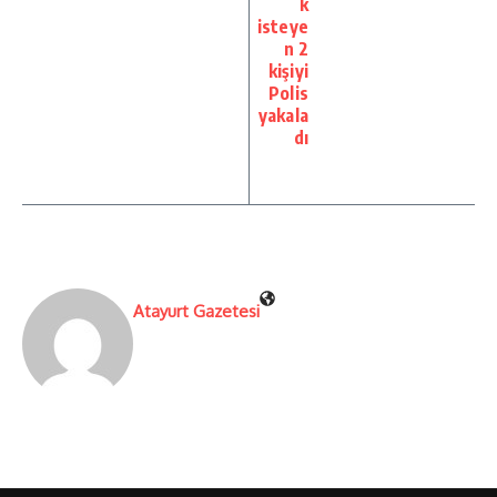
k
isteye
n 2
kişiyi
Polis
yakala
dı
Atayurt Gazetesi