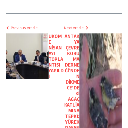
Previous Article
Next Article
UKOM
ANTAK
E
YA
NİSAN
ÇEVRE
AYI
KORU
TOPLA
MA
NTISI
DERNE
YAPILD
Ğİ’NDE
I
N
DİKME
CE’DE
Kİ
AĞAÇ
KATLİA
MINA
TEPKİ:
YÜREK
DAYAN