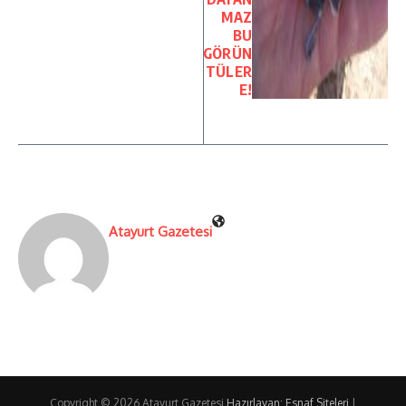
MAZ
BU
GÖRÜN
TÜLER
E!
Atayurt Gazetesi
Copyright © 2026 Atayurt Gazetesi
Hazırlayan: Esnaf Siteleri
|