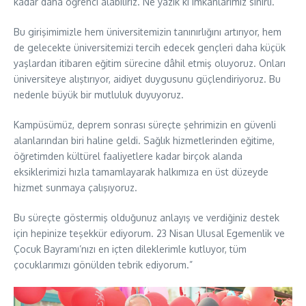
kadar daha öğrenci alabiliriz. Ne yazık ki imkânlarımız sınırlı.
Bu girişimimizle hem üniversitemizin tanınırlığını artırıyor, hem
de gelecekte üniversitemizi tercih edecek gençleri daha küçük
yaşlardan itibaren eğitim sürecine dâhil etmiş oluyoruz. Onları
üniversiteye alıştırıyor, aidiyet duygusunu güçlendiriyoruz. Bu
nedenle büyük bir mutluluk duyuyoruz.
Kampüsümüz, deprem sonrası süreçte şehrimizin en güvenli
alanlarından biri haline geldi. Sağlık hizmetlerinden eğitime,
öğretimden kültürel faaliyetlere kadar birçok alanda
eksiklerimizi hızla tamamlayarak halkımıza en üst düzeyde
hizmet sunmaya çalışıyoruz.
Bu süreçte göstermiş olduğunuz anlayış ve verdiğiniz destek
için hepinize teşekkür ediyorum. 23 Nisan Ulusal Egemenlik ve
Çocuk Bayramı’nızı en içten dileklerimle kutluyor, tüm
çocuklarımızı gönülden tebrik ediyorum.”