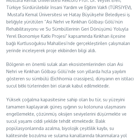
Mustafa Kemal Üniversitesi Rektörü Prof. Dr. Veysel Eren,
Türkiye Sürdürülebilir İnsani Yardım ve Eğitim Vakfı (TÜRSİYEV),
Mustafa Kemal Üniversitesi ve Hatay Büyükşehir Belediyesi iş
birliğiyle yürütülen “Asi Nehri ve Kırıkhan Gölbaşı Gölü’nün
Rehabilitasyonu ve Su Sümbüllerinin Geri Dönüşümü Yoluyla
Yerel Ekonomiye Katkı Projesi” kapsamında Kırıkhan ilçesine
bağlı Kurtlusoğuksu Mahallesi’nde gerçekleştirilen çalışmaları
yerinde inceleyerek proje ekibinden bilgi aldı.
Bölgenin en önemli sulak alan ekosistemlerinden olan Asi
Nehri ve Kırıkhan Gölbaşı Gölü’nde son yıllarda hızla yayılım
gösteren su sümbülü (Eichhornia crassipes), dünyanın en istilacı
sucul bitki türlerinden biri olarak kabul edilmektedir.
Yüksek çoğalma kapasitesine sahip olan bu tür, su yüzeyini
tamamen kaplayarak güneş ışığının su kolonuna ulaşmasını
engellemekte, çözünmüş oksijen seviyelerini düşürmekte ve
sucul yaşamı ciddi şekilde tehdit etmektedir. Balık
popülasyonlarında azalma, biyolojik çeşitlilik kaybı, su
kalitesinde bozulma ve sulama kanallarında tıkanmalara yol