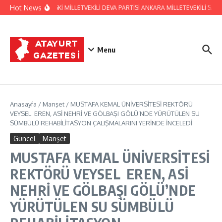
İçeriğe atla
Hot News
HATAY ESKİ MİLLETVEKİLİ DEVA PARTİSİ ANKARA MİLLETEVEKİLİ S
Menu
Anasayfa
/
Manşet
/
MUSTAFA KEMAL ÜNİVERSİTESİ REKTÖRÜ
VEYSEL EREN, ASİ NEHRİ VE GÖLBAŞI GÖLÜ’NDE YÜRÜTÜLEN SU
SÜMBÜLÜ REHABİLİTASYON ÇALIŞMALARINI YERİNDE İNCELEDİ
Güncel
Manşet
MUSTAFA KEMAL ÜNİVERSİTESİ
REKTÖRÜ VEYSEL EREN, ASİ
NEHRİ VE GÖLBAŞI GÖLÜ’NDE
YÜRÜTÜLEN SU SÜMBÜLÜ