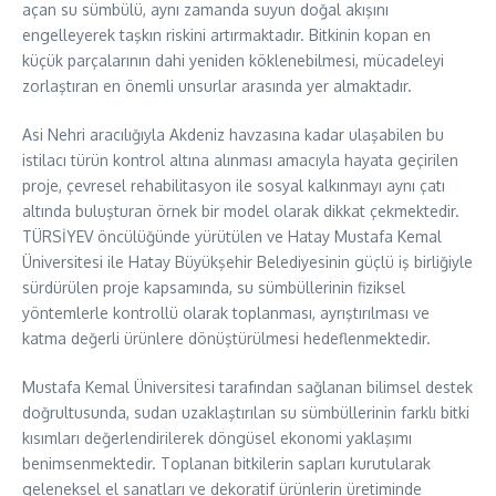
açan su sümbülü, aynı zamanda suyun doğal akışını
engelleyerek taşkın riskini artırmaktadır. Bitkinin kopan en
küçük parçalarının dahi yeniden köklenebilmesi, mücadeleyi
zorlaştıran en önemli unsurlar arasında yer almaktadır.
Asi Nehri aracılığıyla Akdeniz havzasına kadar ulaşabilen bu
istilacı türün kontrol altına alınması amacıyla hayata geçirilen
proje, çevresel rehabilitasyon ile sosyal kalkınmayı aynı çatı
altında buluşturan örnek bir model olarak dikkat çekmektedir.
TÜRSİYEV öncülüğünde yürütülen ve Hatay Mustafa Kemal
Üniversitesi ile Hatay Büyükşehir Belediyesinin güçlü iş birliğiyle
sürdürülen proje kapsamında, su sümbüllerinin fiziksel
yöntemlerle kontrollü olarak toplanması, ayrıştırılması ve
katma değerli ürünlere dönüştürülmesi hedeflenmektedir.
Mustafa Kemal Üniversitesi tarafından sağlanan bilimsel destek
doğrultusunda, sudan uzaklaştırılan su sümbüllerinin farklı bitki
kısımları değerlendirilerek döngüsel ekonomi yaklaşımı
benimsenmektedir. Toplanan bitkilerin sapları kurutularak
geleneksel el sanatları ve dekoratif ürünlerin üretiminde