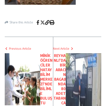
Share this Article
Previous Article
Next Article
MİNİK
REYHA
ÖĞREN
NLI’DA
CİLER
BİR
HATAY
ARACI
BİLİM
N
MERKE
BAGAJI
Zİ’NDE
NDA
BİLİML
80
E
ADET
BULUŞ
TABAN
TU
CA