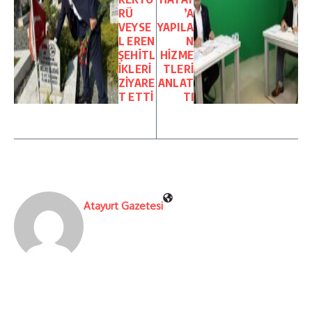
RÜ
’A
VEYSE
YAPILA
L EREN
N
ŞEHİTL
HİZME
İKLERİ
TLERİ
ZİYARE
ANLAT
T ETTİ
TI
Atayurt Gazetesi