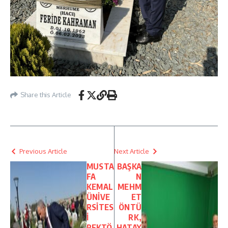
Share this Article
Previous Article
Next Article
MUSTA
BAŞKA
FA
N
KEMAL
MEHM
ÜNİVE
ET
RSİTES
ÖNTÜ
İ
RK,
REKTÖ
HATAY