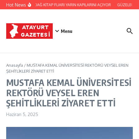
İçeriğe atla
Hot News
SAMANDAĞ KİTAP FUARI YARIN KAPILARINI AÇIYOR
GÜZELBURÇ A
Menu
Anasayfa
/
MUSTAFA KEMAL ÜNİVERSİTESİ REKTÖRÜ VEYSEL EREN
ŞEHİTLİKLERİ ZİYARET ETTİ
MUSTAFA KEMAL ÜNİVERSİTESİ
REKTÖRÜ VEYSEL EREN
ŞEHİTLİKLERİ ZİYARET ETTİ
Haziran 5, 2025