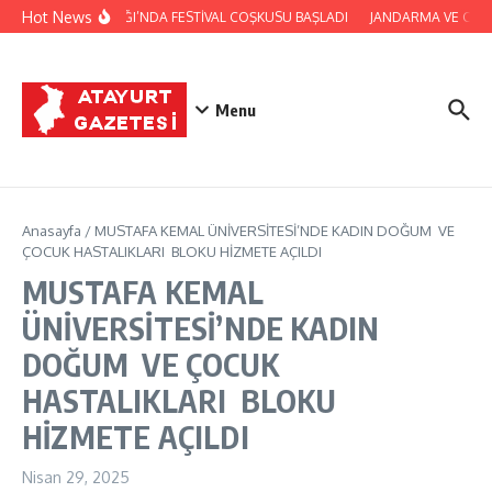
İçeriğe atla
Hot News
YAYLADAĞI’NDA FESTİVAL COŞKUSU BAŞLADI
JANDARMA VE CİLVE
Menu
Anasayfa
/
MUSTAFA KEMAL ÜNİVERSİTESİ’NDE KADIN DOĞUM VE
ÇOCUK HASTALIKLARI BLOKU HİZMETE AÇILDI
MUSTAFA KEMAL
ÜNİVERSİTESİ’NDE KADIN
DOĞUM VE ÇOCUK
HASTALIKLARI BLOKU
HİZMETE AÇILDI
Nisan 29, 2025