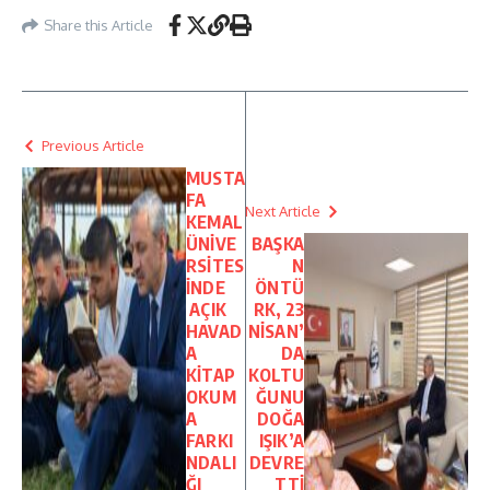
Share this Article
Previous Article
MUSTA
FA
Next Article
KEMAL
ÜNİVE
BAŞKA
RSİTES
N
İNDE
ÖNTÜ
AÇIK
RK, 23
HAVAD
NİSAN’
A
DA
KİTAP
KOLTU
OKUM
ĞUNU
A
DOĞA
FARKI
IŞIK’A
NDALI
DEVRE
ĞI
TTİ