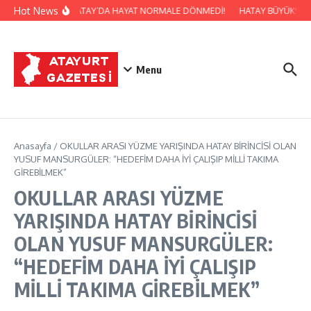
İçeriğe atla
Hot News
İ SADAULLAH ERGİN: HATAY’DA HAYAT NORMALE DÖNMEDİ!
HATAY BÜYÜKŞEHİR
Menu
Anasayfa
/
OKULLAR ARASI YÜZME YARIŞINDA HATAY BİRİNCİSİ OLAN
YUSUF MANSURGÜLER: “HEDEFİM DAHA İYİ ÇALIŞIP MİLLİ TAKIMA
GİREBİLMEK”
OKULLAR ARASI YÜZME
YARIŞINDA HATAY BİRİNCİSİ
OLAN YUSUF MANSURGÜLER:
“HEDEFİM DAHA İYİ ÇALIŞIP
MİLLİ TAKIMA GİREBİLMEK”