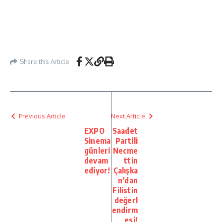
Share this Article
Previous Article
Next Article
EXPO
Saadet
Sinema
Partili
günleri
Necme
devam
ttin
ediyor!
Çalışka
n’dan
Filistin
değerl
endirm
esi!