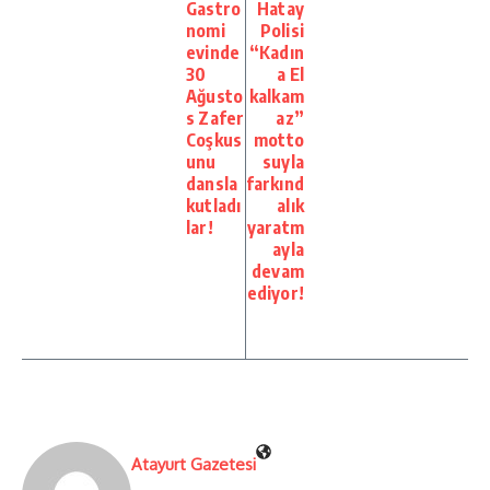
Gastro
Hatay
nomi
Polisi
evinde
“Kadın
30
a El
Ağusto
kalkam
s Zafer
az”
Coşkus
motto
unu
suyla
dansla
farkınd
kutladı
alık
lar!
yaratm
ayla
devam
ediyor!
Atayurt Gazetesi