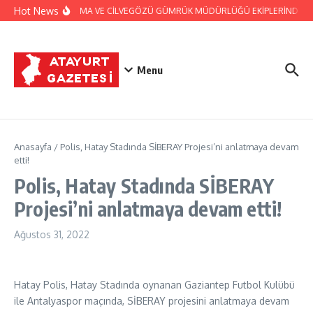
İçeriğe atla
Hot News
JANDARMA VE CİLVEGÖZÜ GÜMRÜK MÜDÜRLÜĞÜ EKİPLERİNDEN BAŞ
Menu
Anasayfa
/
Polis, Hatay Stadında SİBERAY Projesi’ni anlatmaya devam
etti!
Polis, Hatay Stadında SİBERAY
Projesi’ni anlatmaya devam etti!
Ağustos 31, 2022
Hatay Polis, Hatay Stadında oynanan Gaziantep Futbol Kulübü
ile Antalyaspor maçında, SİBERAY projesini anlatmaya devam