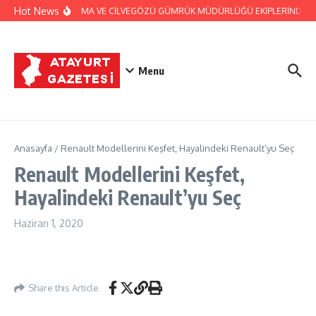
İçeriğe atla
Hot News
JANDARMA VE CİLVEGÖZÜ GÜMRÜK MÜDÜRLÜĞÜ EKİPLERİNDEN BAŞ
Menu
Anasayfa
/
Renault Modellerini Keşfet, Hayalindeki Renault’yu Seç
Renault Modellerini Keşfet,
Hayalindeki Renault’yu Seç
Haziran 1, 2020
Share this Article