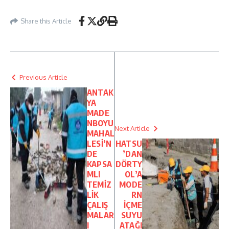
Share this Article
Previous Article
ANTAK
YA
MADE
NBOYU
Next Article
MAHAL
LESİ’N
HATSU
DE
’DAN
KAPSA
DÖRTY
MLI
OL’A
TEMİZ
MODE
LİK
RN
ÇALIŞ
İÇME
MALAR
SUYU
I
ATAĞI