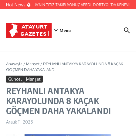
İçeriğe atla
Hot News
JANDARMA’NIN TİTİZ TAKİBİ SONUÇ VERDİ: DÖRTYOL’DA KENEVİR ÜR
Menu
Anasayfa
/
Manşet
/
REYHANLI ANTAKYA KARAYOLUNDA 8 KAÇAK
GÖÇMEN DAHA YAKALANDI
Güncel
Manşet
REYHANLI ANTAKYA
KARAYOLUNDA 8 KAÇAK
GÖÇMEN DAHA YAKALANDI
Aralık 11, 2025