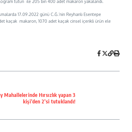
kilogram tütün ile 205 bin 400 adet makaron yakalandı.
lışmalarda 17.09.2022 günü C.Ğ.’nin Reyhanlı Esentepe
t kaçak makaron, 1070 adet kaçak cinsel içerikli ürün ele
 Mahallelerinde Hırsızlık yapan 3
kişi’den 2’si tutuklandı!