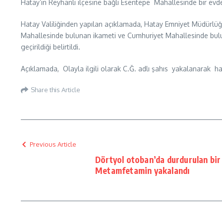
Hatay’ın Reyhanlı ilçesine bağlı Esentepe Mahallesinde bir ev
Hatay Valiliğinden yapılan açıklamada, Hatay Emniyet Müdürlüğü
Mahallesinde bulunan ikameti ve Cumhuriyet Mahallesinde bulun
geçirildiği belirtildi.
Açıklamada, Olayla ilgili olarak C.Ğ. adlı şahıs yakalanarak hak
Share this Article
Previous Article
Dörtyol otoban’da durdurulan bir
Metamfetamin yakalandı