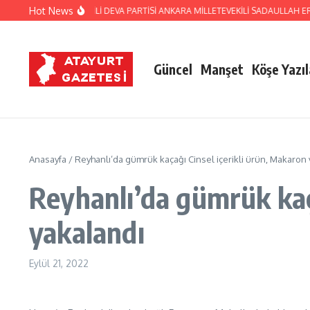
İçeriğe atla
Hot News
HATAY ESKİ MİLLETVEKİLİ DEVA PARTİSİ ANKARA MİLLETEVEKİLİ SADAULLAH 
Güncel
Manşet
Köşe Yazıl
Anasayfa
/
Reyhanlı’da gümrük kaçağı Cinsel içerikli ürün, Makaron
Reyhanlı’da gümrük kaç
yakalandı
Eylül 21, 2022