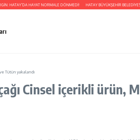
ERGİN: HATAY’DA HAYAT NORMALE DÖNMEDİ!
HATAY BÜYÜKŞEHİR BELEDİYESİ
arı
 ve Tütün yakalandı
ağı Cinsel içerikli ürün,