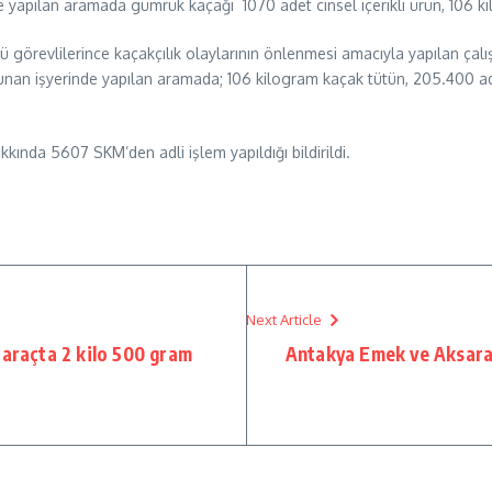
de yapılan aramada gümrük kaçağı 1070 adet cinsel içerikli ürün, 106 
 görevlilerince kaçakçılık olaylarının önlenmesi amacıyla yapılan ça
an işyerinde yapılan aramada; 106 kilogram kaçak tütün, 205.400 ade
kında 5607 SKM’den adli işlem yapıldığı bildirildi.
Next Article
 araçta 2 kilo 500 gram
Antakya Emek ve Aksaray