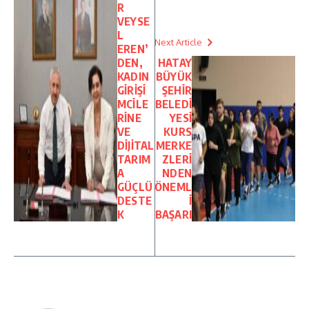
R
VEYSE
L
Next Article
EREN’
DEN,
HATAY
KADIN
BÜYÜK
GİRİŞİ
ŞEHİR
MCİLE
BELEDİ
RİNE
YESİ
VE
KURS
DİJİTAL
MERKE
TARIM
ZLERİ
A
NDEN
GÜÇLÜ
ÖNEML
DESTE
İ
K
BAŞARI