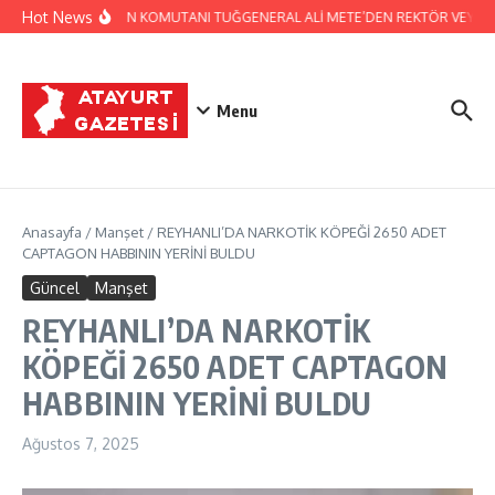
İçeriğe atla
Hot News
GARNİZON KOMUTANI TUĞGENERAL ALİ METE’DEN REKTÖR VEYSEL ER
Menu
Anasayfa
/
Manşet
/
REYHANLI’DA NARKOTİK KÖPEĞİ 2650 ADET
CAPTAGON HABBININ YERİNİ BULDU
Güncel
Manşet
REYHANLI’DA NARKOTİK
KÖPEĞİ 2650 ADET CAPTAGON
HABBININ YERİNİ BULDU
Ağustos 7, 2025