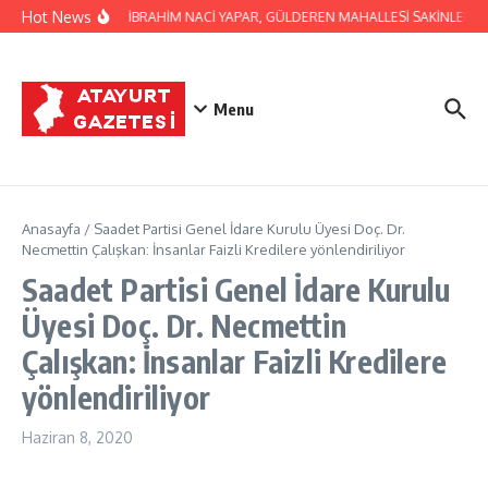
İçeriğe atla
Hot News
BAŞKAN İBRAHİM NACİ YAPAR, GÜLDEREN MAHALLESİ SAKİNLERİNİ 
Menu
Anasayfa
/
Saadet Partisi Genel İdare Kurulu Üyesi Doç. Dr.
Necmettin Çalışkan: İnsanlar Faizli Kredilere yönlendiriliyor
Saadet Partisi Genel İdare Kurulu
Üyesi Doç. Dr. Necmettin
Çalışkan: İnsanlar Faizli Kredilere
yönlendiriliyor
Haziran 8, 2020