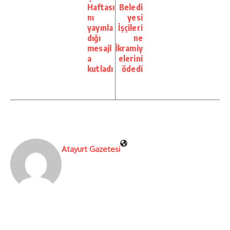
Haftası
Beledi
nı
yesi
yayınla
İşçileri
dığı
ne
mesajl
İkramiy
a
elerini
kutladı
ödedi
Atayurt Gazetesi