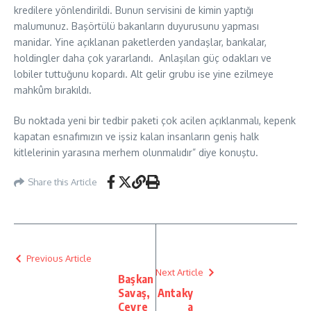
kredilere yönlendirildi. Bunun servisini de kimin yaptığı
malumunuz. Başörtülü bakanların duyurusunu yapması
manidar. Yine açıklanan paketlerden yandaşlar, bankalar,
holdingler daha çok yararlandı. Anlaşılan güç odakları ve
lobiler tuttuğunu kopardı. Alt gelir grubu ise yine ezilmeye
mahkûm bırakıldı.
Bu noktada yeni bir tedbir paketi çok acilen açıklanmalı, kepenk
kapatan esnafımızın ve işsiz kalan insanların geniş halk
kitlelerinin yarasına merhem olunmalıdır” diye konuştu.
Share this Article
Previous Article
Next Article
Başkan
Savaş,
Antaky
Çevre
a