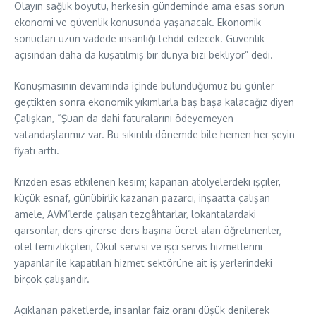
Olayın sağlık boyutu, herkesin gündeminde ama esas sorun
ekonomi ve güvenlik konusunda yaşanacak. Ekonomik
sonuçları uzun vadede insanlığı tehdit edecek. Güvenlik
açısından daha da kuşatılmış bir dünya bizi bekliyor” dedi.
Konuşmasının devamında içinde bulunduğumuz bu günler
geçtikten sonra ekonomik yıkımlarla baş başa kalacağız diyen
Çalışkan, “Şuan da dahi faturalarını ödeyemeyen
vatandaşlarımız var. Bu sıkıntılı dönemde bile hemen her şeyin
fiyatı arttı.
Krizden esas etkilenen kesim; kapanan atölyelerdeki işçiler,
küçük esnaf, günübirlik kazanan pazarcı, inşaatta çalışan
amele, AVM’lerde çalışan tezgâhtarlar, lokantalardaki
garsonlar, ders girerse ders başına ücret alan öğretmenler,
otel temizlikçileri, Okul servisi ve işçi servis hizmetlerini
yapanlar ile kapatılan hizmet sektörüne ait iş yerlerindeki
birçok çalışandır.
Açıklanan paketlerde, insanlar faiz oranı düşük denilerek