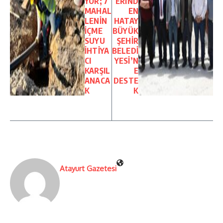
YOR; 7
ERİND
MAHAL
EN
LENİN
HATAY
İÇME
BÜYÜK
SUYU
ŞEHİR
İHTİYA
BELEDİ
CI
YESİ’N
KARŞIL
E
ANACA
DESTE
K
K
Atayurt Gazetesi