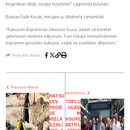
Kırgınlıkları değil, sevgiyi büyütelim” çağrısında bulundu.
Başkan Fadıl Koçak, mesajını şu dileklerle tamamladı:
“Ramazan Bayramı’nın ülkemize huzur, adalet ve bereket
getirmesini temenni ediyorum. Tüm Hataylı hemşehrilerimin
bayramını gönülden kutluyor, sağlık ve esenlikler diliyorum.”
Share this Article
Previous Article
Next Article
HATSU
DEV
TOPLU
PROJE
ULAŞI
DE
M
HIZLA
KOOPE
İLERLİ
RATİFL