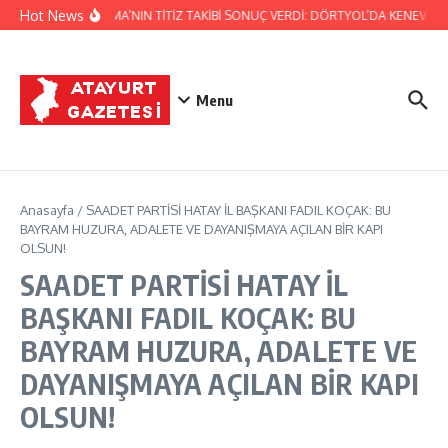
İçeriğe atla
Hot News
JANDARMA’NIN TİTİZ TAKİBİ SONUÇ VERDİ: DÖRTYOL’DA KENEVİR Ü
Menu
Anasayfa
/
SAADET PARTİSİ HATAY İL BAŞKANI FADIL KOÇAK: BU
BAYRAM HUZURA, ADALETE VE DAYANIŞMAYA AÇILAN BİR KAPI
OLSUN!
SAADET PARTİSİ HATAY İL
BAŞKANI FADIL KOÇAK: BU
BAYRAM HUZURA, ADALETE VE
DAYANIŞMAYA AÇILAN BİR KAPI
OLSUN!