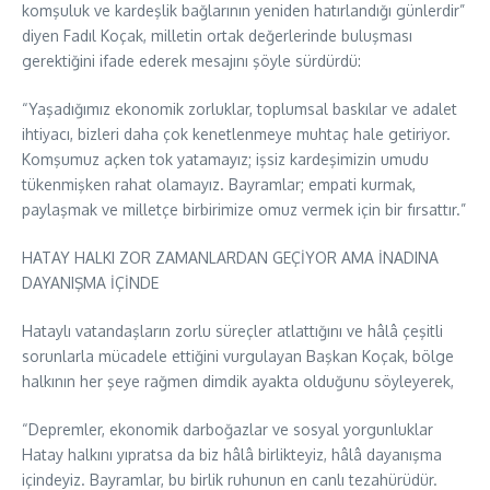
komşuluk ve kardeşlik bağlarının yeniden hatırlandığı günlerdir”
diyen Fadıl Koçak, milletin ortak değerlerinde buluşması
gerektiğini ifade ederek mesajını şöyle sürdürdü:
“Yaşadığımız ekonomik zorluklar, toplumsal baskılar ve adalet
ihtiyacı, bizleri daha çok kenetlenmeye muhtaç hale getiriyor.
Komşumuz açken tok yatamayız; işsiz kardeşimizin umudu
tükenmişken rahat olamayız. Bayramlar; empati kurmak,
paylaşmak ve milletçe birbirimize omuz vermek için bir fırsattır.”
HATAY HALKI ZOR ZAMANLARDAN GEÇİYOR AMA İNADINA
DAYANIŞMA İÇİNDE
Hataylı vatandaşların zorlu süreçler atlattığını ve hâlâ çeşitli
sorunlarla mücadele ettiğini vurgulayan Başkan Koçak, bölge
halkının her şeye rağmen dimdik ayakta olduğunu söyleyerek,
“Depremler, ekonomik darboğazlar ve sosyal yorgunluklar
Hatay halkını yıpratsa da biz hâlâ birlikteyiz, hâlâ dayanışma
içindeyiz. Bayramlar, bu birlik ruhunun en canlı tezahürüdür.