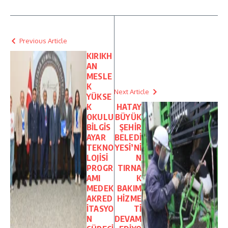
Previous Article
KIRIKH
AN
MESLE
K
Next Article
YÜKSE
K
HATAY
OKULU
BÜYÜK
BİLGİS
ŞEHİR
AYAR
BELEDİ
TEKNO
YESİ’Nİ
LOJİSİ
N
PROGR
TIRNA
AMI
K
MEDEK
BAKIM
AKRED
HİZME
İTASYO
Tİ
N
DEVAM