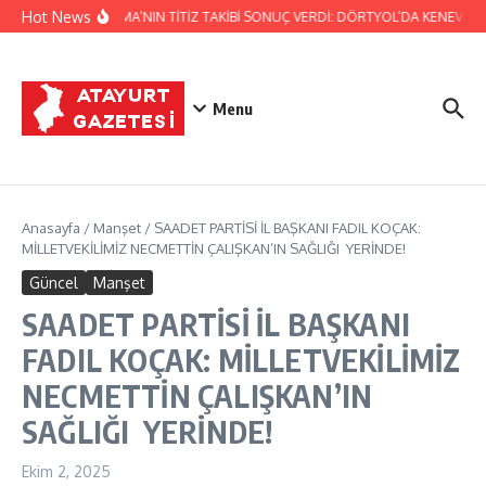
İçeriğe atla
Hot News
JANDARMA’NIN TİTİZ TAKİBİ SONUÇ VERDİ: DÖRTYOL’DA KENEVİR Ü
Menu
Anasayfa
/
Manşet
/
SAADET PARTİSİ İL BAŞKANI FADIL KOÇAK:
MİLLETVEKİLİMİZ NECMETTİN ÇALIŞKAN’IN SAĞLIĞI YERİNDE!
Güncel
Manşet
SAADET PARTİSİ İL BAŞKANI
FADIL KOÇAK: MİLLETVEKİLİMİZ
NECMETTİN ÇALIŞKAN’IN
SAĞLIĞI YERİNDE!
Ekim 2, 2025