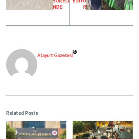
SÜRECİ
EDİYO
NDE
R
Atayurt Gazetesi
Related Posts