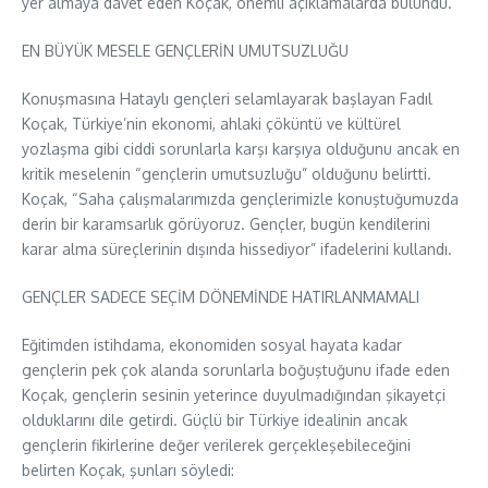
yer almaya davet eden Koçak, önemli açıklamalarda bulundu.
EN BÜYÜK MESELE GENÇLERİN UMUTSUZLUĞU
Konuşmasına Hataylı gençleri selamlayarak başlayan Fadıl
Koçak, Türkiye’nin ekonomi, ahlaki çöküntü ve kültürel
yozlaşma gibi ciddi sorunlarla karşı karşıya olduğunu ancak en
kritik meselenin “gençlerin umutsuzluğu” olduğunu belirtti.
Koçak, “Saha çalışmalarımızda gençlerimizle konuştuğumuzda
derin bir karamsarlık görüyoruz. Gençler, bugün kendilerini
karar alma süreçlerinin dışında hissediyor” ifadelerini kullandı.
GENÇLER SADECE SEÇİM DÖNEMİNDE HATIRLANMAMALI
Eğitimden istihdama, ekonomiden sosyal hayata kadar
gençlerin pek çok alanda sorunlarla boğuştuğunu ifade eden
Koçak, gençlerin sesinin yeterince duyulmadığından şikayetçi
olduklarını dile getirdi. Güçlü bir Türkiye idealinin ancak
gençlerin fikirlerine değer verilerek gerçekleşebileceğini
belirten Koçak, şunları söyledi: