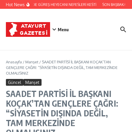
İçeriğe atla
Hot News
FESTİVALDE GÜREŞ HEYECANI NEFESLERİ KESTİ
SON BAŞBAKAN Bİ
Menu
Anasayfa
/
Manşet
/
SAADET PARTİSİ İL BAŞKANI KOÇAK’TAN
GENÇLERE ÇAĞRI: “SİYASETİN DIŞINDA DEĞİL, TAM MERKEZİNDE
OLMALISINIZ
Güncel
Manşet
SAADET PARTİSİ İL BAŞKANI
KOÇAK’TAN GENÇLERE ÇAĞRI:
“SİYASETİN DIŞINDA DEĞİL,
TAM MERKEZİNDE