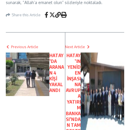
sunarak, “Allah’a emanet olun” sözleriyle noktaladı.
Share this Article
Previous Article
Next Article
HATAY
HATAY
’DA
’IN
ARANA
YENİD
N 4
EN
KİŞİ
İNŞASI
YAKAL
NA
ANDI
AVRUP
A
YATIRI
M
BANKA
SI’NDA
N TAM