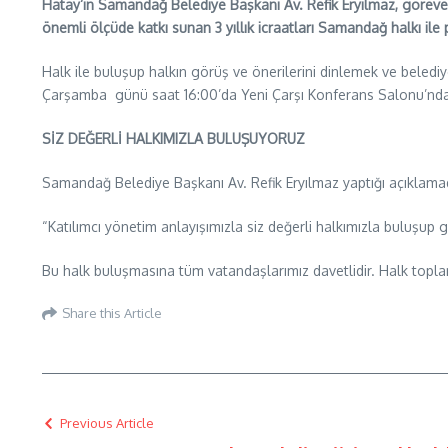
Hatay’ın Samandağ Belediye Başkanı Av. Refik Eryılmaz, göreve 
önemli ölçüde katkı sunan 3 yıllık icraatları Samandağ halkı ile p
Halk ile buluşup halkın görüş ve önerilerini dinlemek ve beledi
Çarşamba günü saat 16:00’da Yeni Çarşı Konferans Salonu’nda ha
SİZ DEĞERLİ HALKIMIZLA BULUŞUYORUZ
Samandağ Belediye Başkanı Av. Refik Eryılmaz yaptığı açıklamada
“Katılımcı yönetim anlayışımızla siz değerli halkımızla buluşup 
Bu halk buluşmasına tüm vatandaşlarımız davetlidir. Halk toplantı
Share this Article
Previous Article