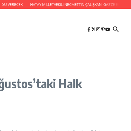
 SU VERECEK
HATAY MİLLETVEKİLİ NECMETTİN ÇALIŞKAN: GAZZE ELDEN Gİ
ğustos’taki Halk