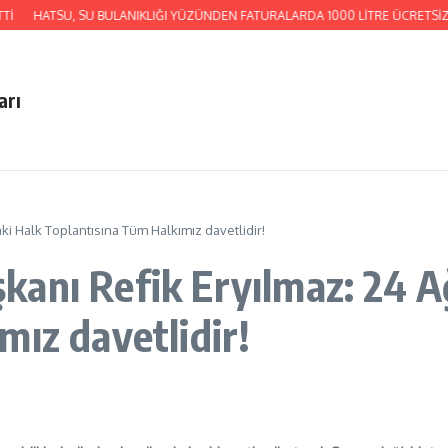
İ
HATSU, SU BULANIKLIĞI YÜZÜNDEN FATURALARDA 1000 LİTRE ÜCRETSİZ
arı
i Halk Toplantısına Tüm Halkımız davetlidir!
anı Refik Eryılmaz: 24 A
mız davetlidir!