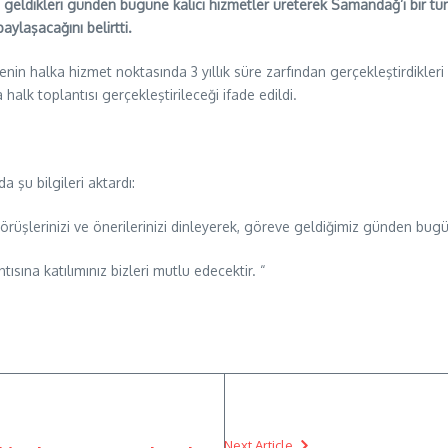
geldikleri günden bugüne kalıcı hizmetler üreterek Samandağ’ı bir tu
aylaşacağını belirtti.
yenin halka hizmet noktasında 3 yıllık süre zarfından gerçekleştirdikl
lk toplantısı gerçekleştirileceği ifade edildi.
 şu bilgileri aktardı:
görüşlerinizi ve önerilerinizi dinleyerek, göreve geldiğimiz günden bugü
sına katılımınız bizleri mutlu edecektir. “
Next Article