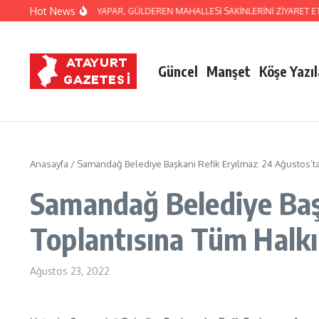
İçeriğe atla
Hot News
BAŞKAN İBRAHİM NACİ YAPAR, GÜLDEREN MAHALLESİ SAKİNLERİNİ ZİYARET ETT
Güncel
Manşet
Köşe Yazıl
Anasayfa
/
Samandağ Belediye Başkanı Refik Eryılmaz: 24 Ağustos’tak
Samandağ Belediye Başk
Toplantısına Tüm Halkı
Ağustos 23, 2022