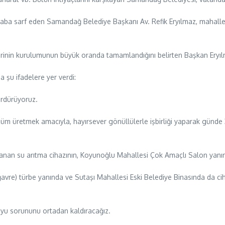
ba sarf eden Samandağ Belediye Başkanı Av. Refik Eryılmaz, mahallele
rinin kurulumunun büyük oranda tamamlandığını belirten Başkan Eryılma
 şu ifadelere yer verdi:
rdürüyoruz.
üm üretmek amacıyla, hayırsever gönüllülerle işbirliği yaparak günde 3
anan su arıtma cihazının, Koyunoğlu Mahallesi Çok Amaçlı Salon ya
re) türbe yanında ve Sutaşı Mahallesi Eski Belediye Binasında da cih
uyu sorununu ortadan kaldıracağız.