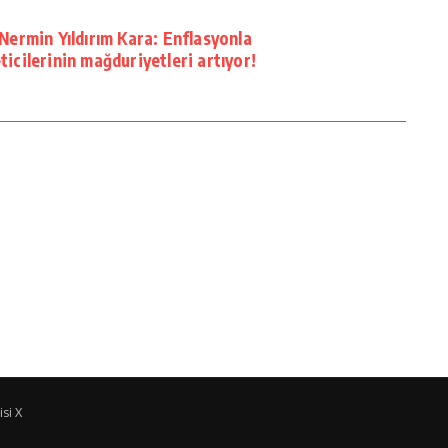
Nermin Yıldırım Kara: Enflasyonla
icilerinin mağduriyetleri artıyor!
si X