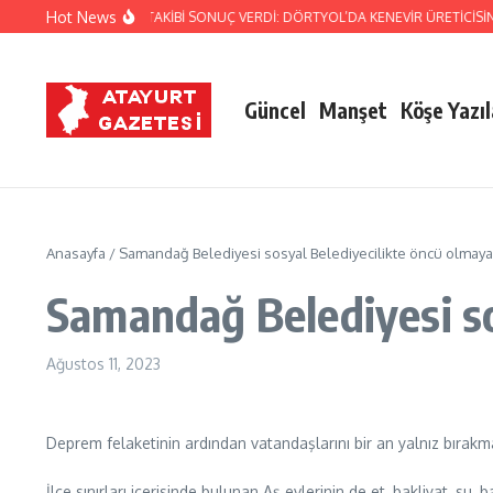
İçeriğe atla
Hot News
JANDARMA’NIN TİTİZ TAKİBİ SONUÇ VERDİ: DÖRTYOL’DA KENEVİR ÜRETİCİSİN
Güncel
Manşet
Köşe Yazıl
Anasayfa
/
Samandağ Belediyesi sosyal Belediyecilikte öncü olmaya
Samandağ Belediyesi so
Ağustos 11, 2023
Deprem felaketinin ardından vatandaşlarını bir an yalnız bıra
İlçe sınırları içerisinde bulunan Aş evlerinin de et, bakliyat, 