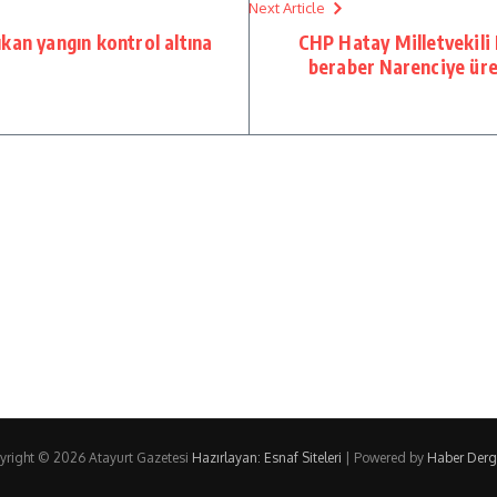
Next Article
kan yangın kontrol altına
CHP Hatay Milletvekili 
beraber Narenciye üret
yright © 2026 Atayurt Gazetesi
Hazırlayan: Esnaf Siteleri
| Powered by
Haber Dergi