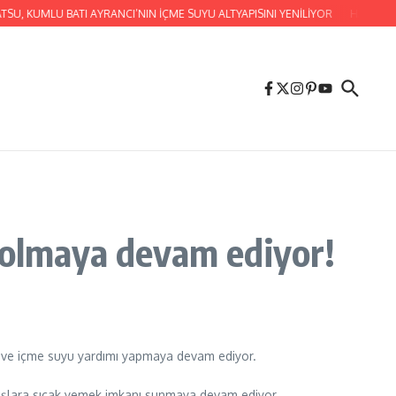
SU, KUMLU BATI AYRANCI’NIN İÇME SUYU ALTYAPISINI YENİLİYOR
HATAY BÜ
 olmaya devam ediyor!
ak ve içme suyu yardımı yapmaya devam ediyor.
andaşlara sıcak yemek imkanı sunmaya devam ediyor.