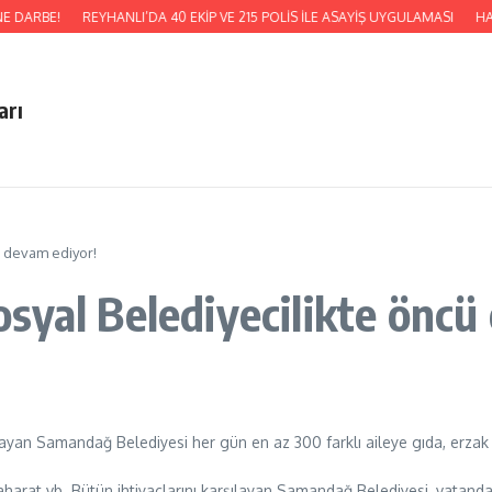
E DARBE!
REYHANLI’DA 40 EKİP VE 215 POLİS İLE ASAYİŞ UYGULAMASI
HAT
arı
 devam ediyor!
syal Belediyecilikte öncü
kmayan Samandağ Belediyesi her gün en az 300 farklı aileye gıda, erz
su, baharat vb. Bütün ihtiyaçlarını karşılayan Samandağ Belediyesi, vat