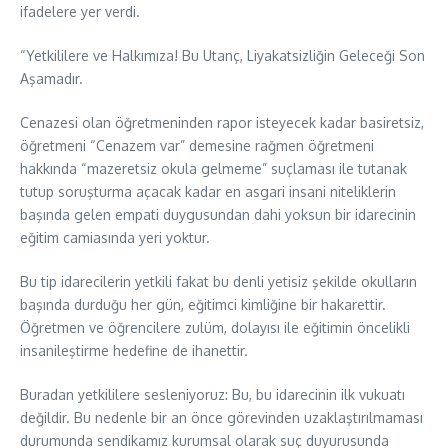
ifadelere yer verdi.
“Yetkililere ve Halkımıza! Bu Utanç, Liyakatsizliğin Geleceği Son
Aşamadır.
Cenazesi olan öğretmeninden rapor isteyecek kadar basiretsiz,
öğretmeni “Cenazem var” demesine rağmen öğretmeni
hakkında “mazeretsiz okula gelmeme” suçlaması ile tutanak
tutup soruşturma açacak kadar en asgari insani niteliklerin
başında gelen empati duygusundan dahi yoksun bir idarecinin
eğitim camiasında yeri yoktur.
Bu tip idarecilerin yetkili fakat bu denli yetisiz şekilde okulların
başında durduğu her gün, eğitimci kimliğine bir hakarettir.
Öğretmen ve öğrencilere zulüm, dolayısı ile eğitimin öncelikli
insanileştirme hedefine de ihanettir.
Buradan yetkililere sesleniyoruz: Bu, bu idarecinin ilk vukuatı
değildir. Bu nedenle bir an önce görevinden uzaklaştırılmaması
durumunda sendikamız kurumsal olarak suç duyurusunda