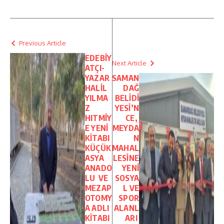
Previous Article
EDEBİY
Next Article
ATÇI-
YAZAR
SAMAN
HALİL
DAĞ
YILMA
BELİDİ
Z
YESİ’N
HITMİY
CE,
E YENİ
MEYDA
KİTABI
N
KÜÇÜK
MAHAL
ASYA
LESİNE
ANADO
YENİ
LU VE
SOSYA
MEZAP
L VE
OTOMY
SPOR
A ADLI
ALANL
KİTABI
ARI