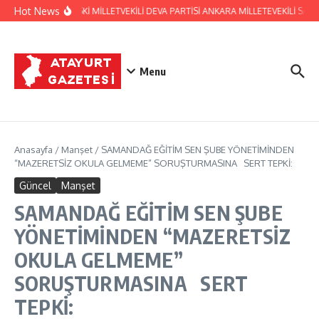
İçeriğe atla
Hot News
HATAY ESKİ MİLLETVEKİLİ DEVA PARTİSİ ANKARA MİLLETEVEKİLİ S
Menu
Anasayfa
/
Manşet
/
SAMANDAĞ EĞİTİM SEN ŞUBE YÖNETİMİNDEN
“MAZERETSİZ OKULA GELMEME” SORUŞTURMASINA SERT TEPKİ:
Güncel
Manşet
SAMANDAĞ EĞİTİM SEN ŞUBE
YÖNETİMİNDEN “MAZERETSİZ
OKULA GELMEME”
SORUŞTURMASINA SERT
TEPKİ: