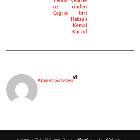
Temm
şehitle
uz
rinden
Çağrısı
biri
Hataylı
Kemal
Kurtul
Atayurt Gazetesi
Copyright © 2026 Atayurt Gazetesi
Hazırlayan: Esnaf Siteleri
|