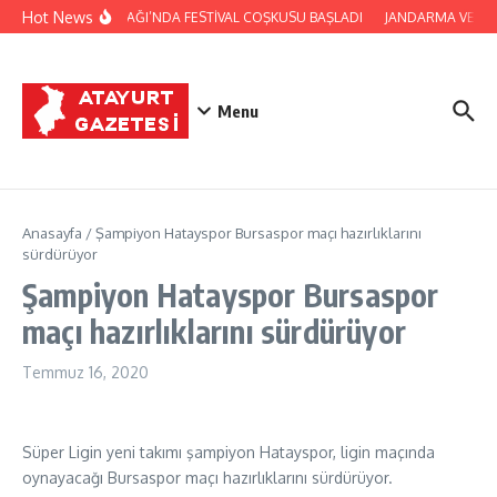
İçeriğe atla
Hot News
YAYLADAĞI’NDA FESTİVAL COŞKUSU BAŞLADI
JANDARMA VE Cİ
Menu
Anasayfa
/
Şampiyon Hatayspor Bursaspor maçı hazırlıklarını
sürdürüyor
Şampiyon Hatayspor Bursaspor
maçı hazırlıklarını sürdürüyor
Temmuz 16, 2020
Süper Ligin yeni takımı şampiyon Hatayspor, ligin maçında
oynayacağı Bursaspor maçı hazırlıklarını sürdürüyor.