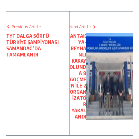
Previous Article
Next Article
TYF DALGA SÖRFÜ
ANTAK
TÜRKİYE ŞAMPİYONASI
YA-
SAMANDAĞ’DA
REYHA
TAMAMLANDI
NLI
KARAY
OLUND
A 8
GÖÇME
N İLE 2
ORGAN
İZATÖ
R
YAKAL
ANDI