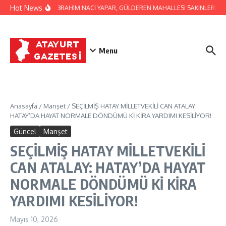
İçeriğe atla
Hot News
BAŞKAN İBRAHİM NACİ YAPAR, GÜLDEREN MAHALLESİ SAKİNLERİNİ Z
Menu
Anasayfa
/
Manşet
/
SEÇİLMİŞ HATAY MİLLETVEKİLİ CAN ATALAY:
HATAY’DA HAYAT NORMALE DÖNDÜMÜ Kİ KİRA YARDIMI KESİLİYOR!
Güncel
Manşet
SEÇİLMİŞ HATAY MİLLETVEKİLİ
CAN ATALAY: HATAY’DA HAYAT
NORMALE DÖNDÜMÜ Kİ KİRA
YARDIMI KESİLİYOR!
Mayıs 10, 2026