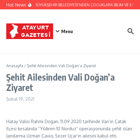
İçeriğe atla
Hot News
HATAY BÜYÜKŞEHİR BELEDİYESİ’NDEN ÇOCUKLARA BİLİM VE EĞLEN
Menu
Anasayfa
/
Şehit Ailesinden Vali Doğan’a Ziyaret
Şehit Ailesinden Vali Doğan’a
Ziyaret
Şubat 19, 2021
Hatay Valisi Rahmi Doğan, 11.09.2020 tarihinde Van’ın Çatak
İlçesi kırsalında “Yıldırım-10 Norduz” operasyonunda şehit olan
Jandarma Uzman Çavuş Sezer Uçar’ın ailesini kabul etti.