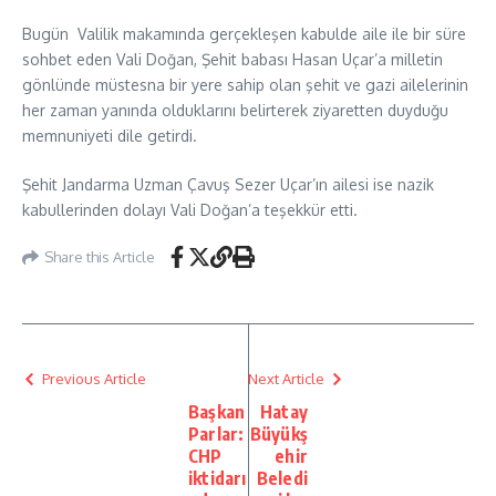
Bugün Valilik makamında gerçekleşen kabulde aile ile bir süre
sohbet eden Vali Doğan, Şehit babası Hasan Uçar’a milletin
gönlünde müstesna bir yere sahip olan şehit ve gazi ailelerinin
her zaman yanında olduklarını belirterek ziyaretten duyduğu
memnuniyeti dile getirdi.
Şehit Jandarma Uzman Çavuş Sezer Uçar’ın ailesi ise nazik
kabullerinden dolayı Vali Doğan’a teşekkür etti.
Share this Article
Previous Article
Next Article
Başkan
Hatay
Parlar:
Büyükş
CHP
ehir
iktidarı
Beledi