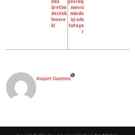
nda
yesi kış
üretim
mevsi
destek
minde
lenece
işi sıkı
k!
tutuyo
r
Atayurt Gazetesi