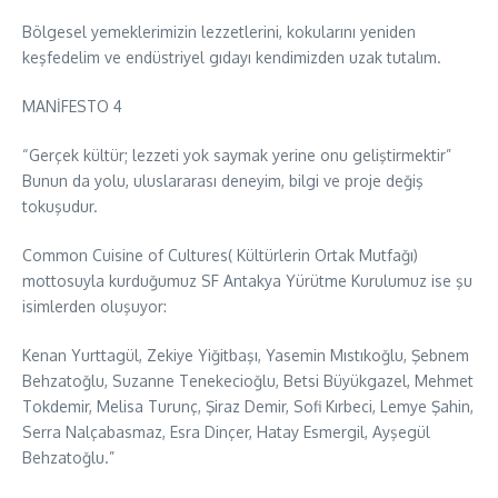
Bölgesel yemeklerimizin lezzetlerini, kokularını yeniden
keşfedelim ve endüstriyel gıdayı kendimizden uzak tutalım.
MANİFESTO 4
“Gerçek kültür; lezzeti yok saymak yerine onu geliştirmektir”
Bunun da yolu, uluslararası deneyim, bilgi ve proje değiş
tokuşudur.
Common Cuisine of Cultures( Kültürlerin Ortak Mutfağı)
mottosuyla kurduğumuz SF Antakya Yürütme Kurulumuz ise şu
isimlerden oluşuyor:
Kenan Yurttagül, Zekiye Yiğitbaşı, Yasemin Mıstıkoğlu, Şebnem
Behzatoğlu, Suzanne Tenekecioğlu, Betsi Büyükgazel, Mehmet
Tokdemir, Melisa Turunç, Şiraz Demir, Sofi Kırbeci, Lemye Şahin,
Serra Nalçabasmaz, Esra Dinçer, Hatay Esmergil, Ayşegül
Behzatoğlu.”