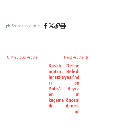
Share this Article
Previous Article
Next Article
Kasklı
Defne
motor
Beledi
hırsızla
yesi’nd
rı
en
Polis’t
Bayra
en
m
kaçama
öncesi
dı
deneti
mi