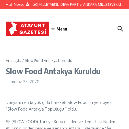
İçeriğe atla
Hot News
HATAY ESKİ MİLLETVEKİLİ DEVA PARTİSİ ANKARA MİLLETEVEKİLİ 
Menu
Anasayfa
/
Slow Food Antakya Kuruldu
Slow Food Antakya Kuruldu
Temmuz 28, 2020
Dünyanın en büyük gıda hareketi Slow Food’un yeni üyesi
“Slow Food Antakya Topluluğu ” oldu.
SF (SLOW FOOD) Türkiye Kurucu Lideri ve Temsilcisi Nedim
Atilla’nın önderliğinde ve Kenan Yurttagül liderliğinde “İyi,