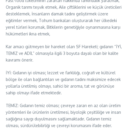
Fast-food tüketiminin zararları hakkında farkındalık yaratmak,
Organik tarımı teşvik etmek, Aile çiftliklerini ve küçük üreticileri
desteklemek, İnsanların damak tadını geliştirmek üzere
eğitimler vermek, Tohum bankaları oluşturarak her ülkedeki
yerel türleri korumak, Bitkilerin genetiğiyle oynanmasına karşı
hükümetleri ikna etmek,
Kar amacı gütmeyen bir hareket olan SF Hareketi; gıdanın “İYİ,
TEMİZ ve ADİL” olmasıyla ilgili 3 boyuta dayalı olan bir kalite
kavramı önerir.
İYİ: Gıdanın iyi olması; lezzet ve farklılığı, coğrafi ve kültürel
bölge ile olan bağlantıları ve gıdanın tadını maksimize edecek
yollarla üretilmiş olmayı, sahici bir aroma, tat ve görünüşe
sahip olmayı ifade etmektedir.
TEMİZ: Gıdanın temiz olması; çevreye zararı en az olan üretim
yöntemleri ile ürünlerin üretilmesi, biyolojik çeşitliliğe ve insan
sağlığına saygı duyulmasını sağlamaktadır. Gıdanın temiz
olması, sürdürülebilirliği ve çevreyi korumasını ifade eder.