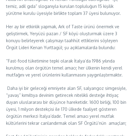
temiz, adil gıda” sloganıyla kurulan topluluğun 15 kişilik
yürütme kurulu üyesiyle birlikte toplam 37 üyesi bulunuyor.
Her ay bir etkinlik yapmak, Ark of Taste ürünü önermek ve
geliştirmek, Yeryüzü pazarı / SF köyü oluşturmak üzere 3
konuyu belirleyerek çalışmayı taahhüt ettiklerini söyleyen
Örgüt Lideri Kenan Yurttagül; şu açıklamalarda bulundu:
“Fast-food tüketimine tepki olarak İtalya’da 1986 yılında
kurulmuş olan örgütün temel amacı; her ülkenin kendi yerel
mutfağını ve yerel ürünlerini kullanmasını yaygınlaştırmaktır.
Daha iyi bir geleceği emniyete alan SF, salyangoz simgesiyle,
“yavaş” kımıltıya devinim getirecek nitelikli desteğe ihtiyaç
duyan uluslararası bir düşünce hareketidir. 1600 birliği, 100 bin
üyesi, 1 milyon destekçisi ile 170 ülkede faaliyet gösteren
örgütün merkezi İtalya’dadır. Temel amacı yerel mutfak
kültürlerini tekrar canlandırmak olan SF Örgütü’nün amaçları;