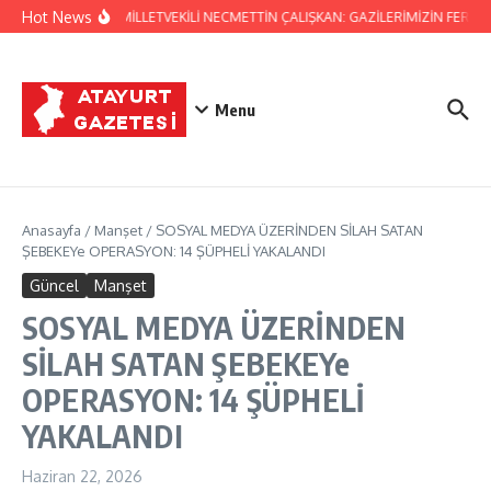
İçeriğe atla
Hot News
HATAY MİLLETVEKİLİ NECMETTİN ÇALIŞKAN: GAZİLERİMİZİN FERYAD
Menu
Anasayfa
/
Manşet
/
SOSYAL MEDYA ÜZERİNDEN SİLAH SATAN
ŞEBEKEYe OPERASYON: 14 ŞÜPHELİ YAKALANDI
Güncel
Manşet
SOSYAL MEDYA ÜZERİNDEN
SİLAH SATAN ŞEBEKEYe
OPERASYON: 14 ŞÜPHELİ
YAKALANDI
Haziran 22, 2026