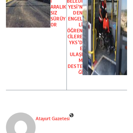
I
BELEDİ
ARALIK
YESİ’N
SIZ
DEN
SÜRÜY
ENGEL
OR
Lİ
ÖĞREN
CİLERE
YKS’D
E
ULAŞI
M
DESTE
Ğİ
Atayurt Gazetesi