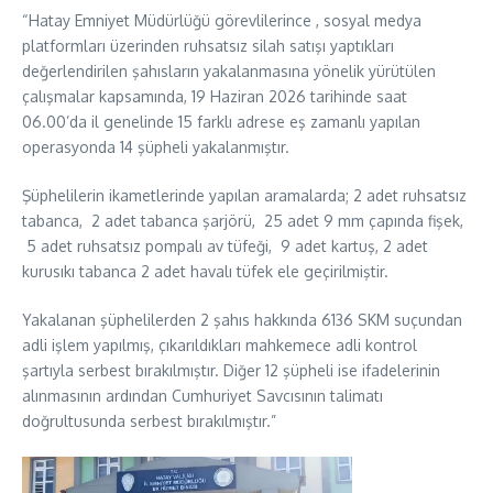
“Hatay Emniyet Müdürlüğü görevlilerince , sosyal medya
platformları üzerinden ruhsatsız silah satışı yaptıkları
değerlendirilen şahısların yakalanmasına yönelik yürütülen
çalışmalar kapsamında, 19 Haziran 2026 tarihinde saat
06.00’da il genelinde 15 farklı adrese eş zamanlı yapılan
operasyonda 14 şüpheli yakalanmıştır.
Şüphelilerin ikametlerinde yapılan aramalarda; 2 adet ruhsatsız
tabanca, 2 adet tabanca şarjörü, 25 adet 9 mm çapında fişek,
5 adet ruhsatsız pompalı av tüfeği, 9 adet kartuş, 2 adet
kurusıkı tabanca 2 adet havalı tüfek ele geçirilmiştir.
Yakalanan şüphelilerden 2 şahıs hakkında 6136 SKM suçundan
adli işlem yapılmış, çıkarıldıkları mahkemece adli kontrol
şartıyla serbest bırakılmıştır. Diğer 12 şüpheli ise ifadelerinin
alınmasının ardından Cumhuriyet Savcısının talimatı
doğrultusunda serbest bırakılmıştır.”