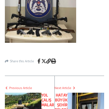
Share this Article
Previous Article
Next Article
YOL
HATAY
ÇALIŞ
BÜYÜK
MALAR
ŞEHİR