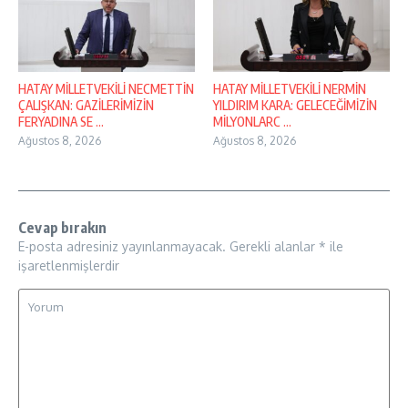
HATAY MİLLETVEKİLİ NECMETTİN
HATAY MİLLETVEKİLİ NERMİN
ÇALIŞKAN: GAZİLERİMİZİN
YILDIRIM KARA: GELECEĞİMİZİN
FERYADINA SE ...
MİLYONLARC ...
Ağustos 8, 2026
Ağustos 8, 2026
Cevap bırakın
E-posta adresiniz yayınlanmayacak.
Gerekli alanlar
*
ile
işaretlenmişlerdir