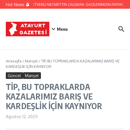
İçeriğe atla
Hot News
HATAY MİLLETVEKİLİ NECMETTİN ÇALIŞKAN: GAZİLERİMİZİN FERYADINA
Menu
Anasayfa
/
Manşet
/
TİP, BU TOPRAKLARDA KAZALARIMIZ BARIŞ VE
KARDEŞLİK İÇİN KAYNIYOR
Güncel
Manşet
TİP, BU TOPRAKLARDA
KAZALARIMIZ BARIŞ VE
KARDEŞLİK İÇİN KAYNIYOR
Ağustos 12, 2025