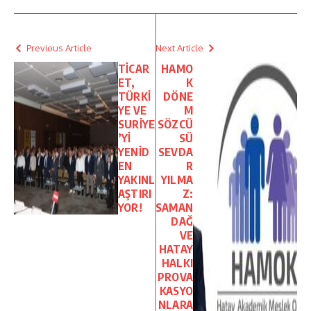
Previous Article
Next Article
TİCAR
HAMO
ET,
K
TÜRKİ
DÖNE
YE VE
M
SURİYE
SÖZCÜ
’Yİ
SÜ
YENİD
SEVDA
EN
R
YAKINL
YILMA
AŞTIRI
Z:
YOR!
SAMAN
DAĞ
VE
HATAY
HALKI
PROVA
KASYO
NLARA