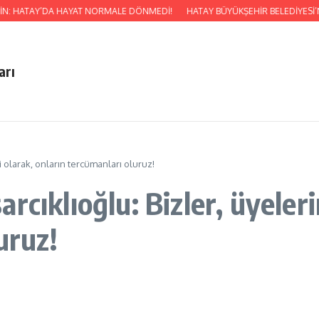
N: HATAY’DA HAYAT NORMALE DÖNMEDİ!
HATAY BÜYÜKŞEHİR BELEDİYESİ’NDE
arı
i olarak, onların tercümanları oluruz!
cıklıoğlu: Bizler, üyeleri
uruz!