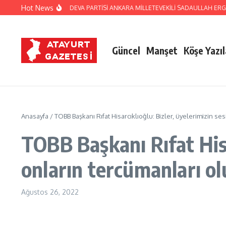
İçeriğe atla
Hot News
AY ESKİ MİLLETVEKİLİ DEVA PARTİSİ ANKARA MİLLETEVEKİLİ SADAULLAH ERGİ
Güncel
Manşet
Köşe Yazıl
Anasayfa
/
TOBB Başkanı Rıfat Hisarcıklıoğlu: Bizler, üyelerimizin ses
TOBB Başkanı Rıfat Hisar
onların tercümanları ol
Ağustos 26, 2022