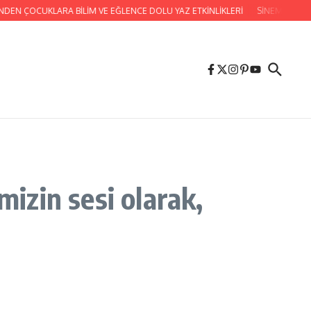
N ÇOCUKLARA BİLİM VE EĞLENCE DOLU YAZ ETKİNLİKLERİ
SİNEMA GÜNLERİ
mizin sesi olarak,