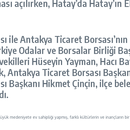
nası açılırken, Hatay’da Hatay’ın
ı ile Antakya Ticaret Borsası’nın
kiye Odalar ve Borsalar Birliği Ba
etvekilleri Hüseyin Yayman, Hacı 
, Antakya Ticaret Borsası Başkanı
ı Başkanı Hikmet Çinçin, ilçe beled
dı.
k medeniyete ev sahipliği yapmış, farklı kültürlerin ve inançların bir 