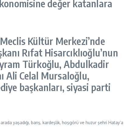
 Ekonomisine değer katanlara
 Meclis Kültür Merkezi’nde
şkanı Rıfat Hisarcıklıoğlu’nun
Bayram Türkoğlu, Abdulkadir
 Ali Celal Mursaloğlu,
iye başkanları, siyasi parti
arada yaşadığı, barış, kardeşlik, hoşgörü ve huzur şehri Hatay’a