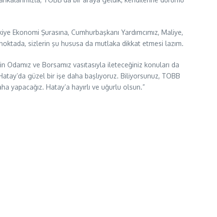
rkiye Ekonomi Şurasına, Cumhurbaşkanı Yardımcımız, Maliye,
Bu noktada, sizlerin şu hususa da mutlaka dikkat etmesi lazım.
erin Odamız ve Borsamız vasıtasıyla ileteceğiniz konuları da
Hatay’da güzel bir işe daha başlıyoruz. Biliyorsunuz, TOBB
daha yapacağız. Hatay’a hayırlı ve uğurlu olsun.”