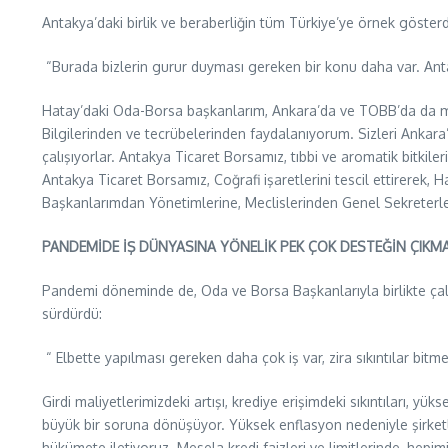
Antakya’daki birlik ve beraberliğin tüm Türkiye’ye örnek gösterd
“Burada bizlerin gurur duyması gereken bir konu daha var. Antak
Hatay’daki Oda-Borsa başkanlarım, Ankara’da ve TOBB’da da mes
Bilgilerinden ve tecrübelerinden faydalanıyorum. Sizleri Ankara’
çalışıyorlar. Antakya Ticaret Borsamız, tıbbi ve aromatik bitkileri
Antakya Ticaret Borsamız, Coğrafi işaretlerini tescil ettirerek, Ha
Başkanlarımdan Yönetimlerine, Meclislerinden Genel Sekreterler
PANDEMİDE İŞ DÜNYASINA YÖNELİK PEK ÇOK DESTEĞİN ÇIKMA
Pandemi döneminde de, Oda ve Borsa Başkanlarıyla birlikte çalı
sürdürdü:
“ Elbette yapılması gereken daha çok iş var, zira sıkıntılar bitm
Girdi maliyetlerimizdeki artışı, krediye erişimdeki sıkıntıları, yüks
büyük bir soruna dönüşüyor. Yüksek enflasyon nedeniyle şirketler
hükümete iletiyoruz. Mesela kredi faizleri ve limitlerinde, hep