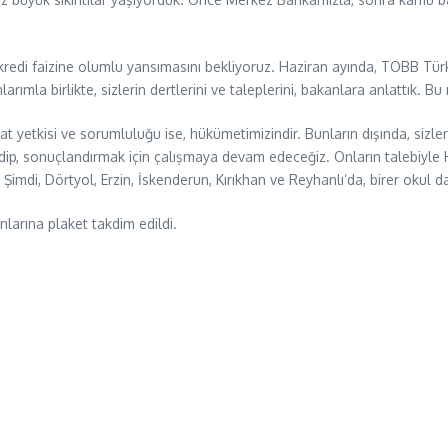
 kredi faizine olumlu yansımasını bekliyoruz. Haziran ayında, TOBB Tü
arımla birlikte, sizlerin dertlerini ve taleplerini, bakanlara anlattık. 
raat yetkisi ve sorumluluğu ise, hükümetimizindir. Bunların dışında, sizl
edip, sonuçlandırmak için çalışmaya devam edeceğiz. Onların talebiyle 
. Şimdi, Dörtyol, Erzin, İskenderun, Kırıkhan ve Reyhanlı’da, birer okul 
larına plaket takdim edildi.