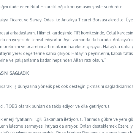
iğini ifade eden Rıfat Hisarcıklıoğlu konuşmasını şöyle sürdürdü:
ya Ticaret ve Sanayi Odası ile Antakya Ticaret Borsası akredite. Üyele
ai arkadaşlarım. Hikmet kardeşimle TIR komitesinde, Celal kardeşimle
da en iyi şekilde temsil ediyorlar. Aynı zamanda da burada, Antakya’nın
n üretimini ve ticaretini artırmak için harekete geçiyor. Hatay’da daha ço
tay’ın yerel değerlerine sahip çıkıyor. Hatay’ın peynirlerini, kabak tatlı
ine ve çalışanlarına kadar, hepsinden Allah razı olsun.”
SINI SAĞLADIK
şarak, iş dünyasına yönelik pek çok desteğin çıkmasını sağladıklarınd
edi. TOBB olarak bunları da takip ediyor ve dile getiriyoruz
ek enerji fiyatlarını, ilgili Bakanlara iletiyoruz. Tarımda gübre ve yem gib
in işletme sermayesi ihtiyacı da artıyor. Onları desteklemek üzere, yen
imiz büyük sıkıntılar yaşıyorduk. Önce Merkez Bankamızla, sonra kamu 