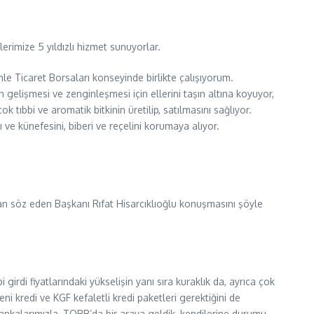
rimize 5 yıldızlı hizmet sunuyorlar.
 Ticaret Borsaları konseyinde birlikte çalışıyorum.
 gelişmesi ve zenginleşmesi için ellerini taşın altına koyuyor,
k tıbbi ve aromatik bitkinin üretilip, satılmasını sağlıyor.
sı ve künefesini, biberi ve reçelini korumaya alıyor.
an söz eden Başkanı Rıfat Hisarcıklıoğlu konuşmasını şöyle
i girdi fiyatlarındaki yükselişin yanı sıra kuraklık da, ayrıca çok
i kredi ve KGF kefaletli kredi paketleri gerektiğini de
bankalarımızla, TOBB’da bir araya geldik, kendilerine durumu