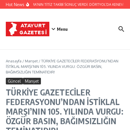
İçeriğe atla
Hot News
JANDARMA’NIN TİTİZ TAKİBİ SONUÇ VERDİ: DÖRTYOL’DA KENEVİR ÜR
Menu
Anasayfa
/
Manşet
/
TÜRKİYE GAZETECİLER FEDERASYONU’NDAN
İSTİKLAL MARŞI’NIN 105. YILINDA VURGU: ÖZGÜR BASIN,
BAĞIMSIZLIĞIN TEMİNATIDIR!
Güncel
Manşet
TÜRKİYE GAZETECİLER
FEDERASYONU’NDAN İSTİKLAL
MARŞI’NIN 105. YILINDA VURGU:
ÖZGÜR BASIN, BAĞIMSIZLIĞIN