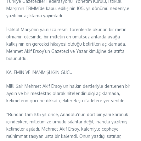
Türkiye Gazeteciler Federasyonu Yönetim Kurulu, İstiklal
Marşı’nın TBMM’de kabul edilişinin 105. yıl dönümü nedeniyle
yazılı bir açıklama yayımladı.
İstiklal Marşı’nın yalnızca resmi törenlerde okunan bir metin
olmanın ötesinde, bir milletin en umutsuz anlarda ayağa
kalkışının en gerçekçi hikayesi olduğu belirtilen açıklamada,
Mehmet Akif Ersoy’un Gazeteci ve Yazar kimliğine de atıfta
bulunuldu.
KALEMİN VE İNANMIŞLIĞIN GÜCÜ
Milli Şair Mehmet Akif Ersoy’un halkın dertleriyle dertlenen bir
aydın ve bir meslektaş olarak nitelendirildiği açıklamada,
kelimelerin gücüne dikkat çekilerek şu ifadelere yer verildi:
“Bundan tam 105 yıl önce, Anadolu’nun dört bir yanı karanlık
içindeyken, milletimize umudu silahlar değil, inançla yazılmış
kelimeler aşıladı. Mehmet Akif Ersoy, kalemiyle cepheye
mühimmat taşıyan usta bir kalemdi. Onun yazdığı satırlar,