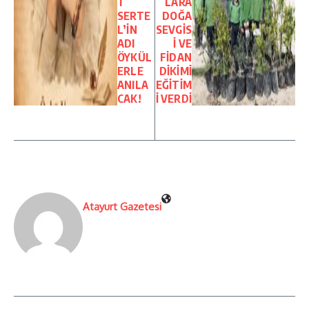
T
LARA
SERTE
DOĞA
L’İN
SEVGİS
ADI
İ VE
ÖYKÜL
FİDAN
ERLE
DİKİMİ
ANILA
EĞİTİM
CAK!
İ VERDİ
Atayurt Gazetesi