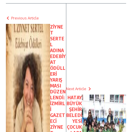
Previous Article
ZİYNE
T
SERTE
L
ADINA
EDEBİY
AT
ÖDÜLL
ERİ
YARIŞ
MASI
Next Article
DÜZEN
LENDİ:
HATAY
İZMİRL
BÜYÜK
İ
ŞEHİR
GAZET
BELEDİ
ECİ
YESİ
ZİYNE
ÇOCUK