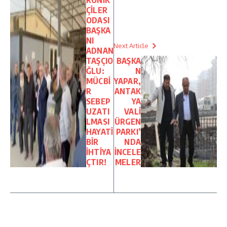
RONİK
ÇİLER
ODASI
BAŞKA
NI
Next Article
ADNAN
TAŞÇIO
BAŞKA
ĞLU:
N
MÜCBİ
YAPAR,
R
ANTAK
SEBEP
YA
UZATI
VALİ
LMASI
ÜRGEN
HAYATİ
PARKI’
BİR
NDA
İHTİYA
İNCELE
ÇTIR!
MELER