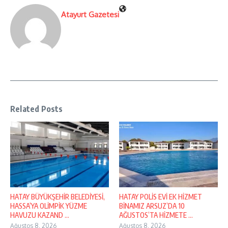
Atayurt Gazetesi
Related Posts
HATAY BÜYÜKŞEHİR BELEDİYESİ,
HATAY POLİS EVİ EK HİZMET
HASSA’YA OLİMPİK YÜZME
BİNAMIZ ARSUZ’DA 10
HAVUZU KAZAND ...
AĞUSTOS’TA HİZMETE ...
Ağustos 8, 2026
Ağustos 8, 2026