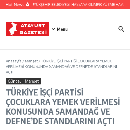
İçeriğe atla
Hot News
HATAY BÜYÜKŞEHİR BELEDİYESİ, HASSA’YA OLİMPİK YÜZME HAVUZU
Menu
Anasayfa
/
Manşet
/
TÜRKİYE İŞÇİ PARTİSİ ÇOCUKLARA YEMEK
VERİLMESİ KONUSUNDA SAMANDAĞ VE DEFNE’DE STANDLARINI
AÇTI
Güncel
Manşet
TÜRKİYE İŞÇİ PARTİSİ
ÇOCUKLARA YEMEK VERİLMESİ
KONUSUNDA SAMANDAĞ VE
DEFNE’DE STANDLARINI AÇTI