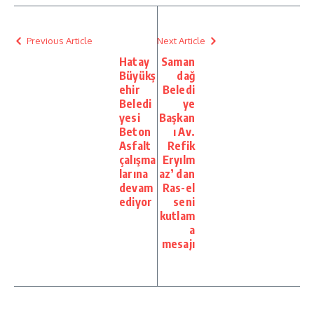
Previous Article
Next Article
Hatay
Saman
Büyükş
dağ
ehir
Beledi
Beledi
ye
yesi
Başkan
Beton
ı Av.
Asfalt
Refik
çalışma
Eryılm
larına
az’ dan
devam
Ras-el
ediyor
seni
kutlam
a
mesajı