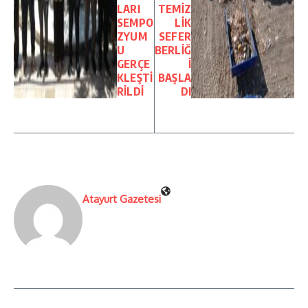
LARI
TEMİZ
SEMPO
LİK
ZYUM
SEFER
U
BERLİĞ
GERÇE
İ
KLEŞTİ
BAŞLA
RİLDİ
DI
Atayurt Gazetesi