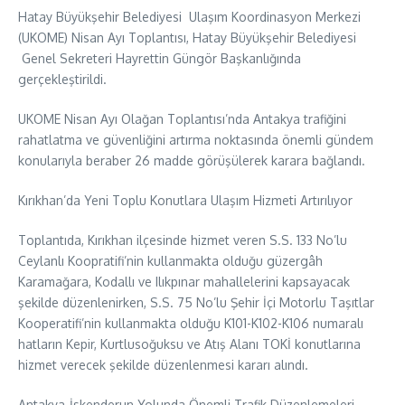
Hatay Büyükşehir Belediyesi Ulaşım Koordinasyon Merkezi
(UKOME) Nisan Ayı Toplantısı, Hatay Büyükşehir Belediyesi
Genel Sekreteri Hayrettin Güngör Başkanlığında
gerçekleştirildi.
UKOME Nisan Ayı Olağan Toplantısı’nda Antakya trafiğini
rahatlatma ve güvenliğini artırma noktasında önemli gündem
konularıyla beraber 26 madde görüşülerek karara bağlandı.
Kırıkhan’da Yeni Toplu Konutlara Ulaşım Hizmeti Artırılıyor
Toplantıda, Kırıkhan ilçesinde hizmet veren S.S. 133 No’lu
Ceylanlı Koopratifi’nin kullanmakta olduğu güzergâh
Karamağara, Kodallı ve Ilıkpınar mahallelerini kapsayacak
şekilde düzenlenirken, S.S. 75 No’lu Şehir İçi Motorlu Taşıtlar
Kooperatifi’nin kullanmakta olduğu K101-K102-K106 numaralı
hatların Kepir, Kurtlusoğuksu ve Atış Alanı TOKİ konutlarına
hizmet verecek şekilde düzenlenmesi kararı alındı.
Antakya-İskenderun Yolunda Önemli Trafik Düzenlemeleri