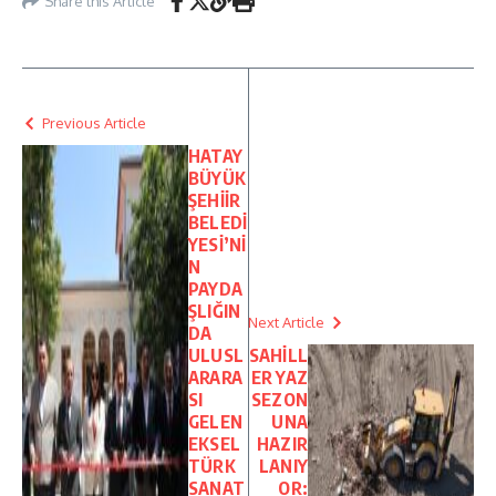
Share this Article
Previous Article
HATAY
BÜYÜK
ŞEHİİR
BELEDİ
YESİ’Nİ
N
PAYDA
ŞLIĞIN
Next Article
DA
ULUSL
SAHİLL
ARARA
ER YAZ
SI
SEZON
GELEN
UNA
EKSEL
HAZIR
TÜRK
LANIY
SANAT
OR: