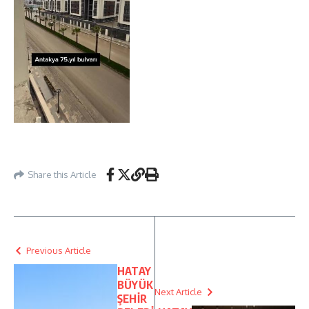
Share this Article
Previous Article
HATAY
BÜYÜK
Next Article
ŞEHİR