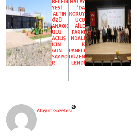
BELEDİ
HATAY
YESİ
’DA
ALTIN
KORUY
ÖZÜ
UCU
ANAOK
AİLE
ULU
FARKI
AÇILIŞ
NDALI
İÇİN
K
GÜN
PANELİ
SAYIYO
DÜZEN
R
LENDİ
Atayurt Gazetesi