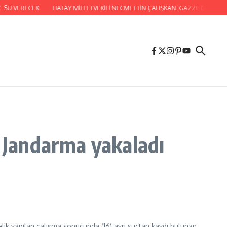
 SU VERECEK
HATAY MİLLETVEKİLİ NECMETTİN ÇALIŞKAN: GAZZE ELDEN G
i Jandarma yakaladı
lik yapılan çalışma sonucunda (16) ayrı suçtan kaydı bulunan