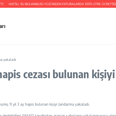
İ
HATSU, SU BULANIKLIĞI YÜZÜNDEN FATURALARDA 1000 LİTRE ÜCRETSİZ
arı
ma yakaladı
apis cezası bulunan kişiy
iş 11 yıl 3 ay hapis bulunan kişiyi Jandarma yakaladı.
a dedektifleri (JASAT) tarafından aranan şahısların yakalanmasına yöne