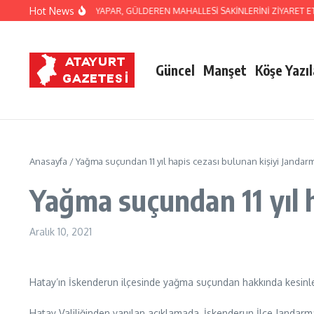
İçeriğe atla
Hot News
BAŞKAN İBRAHİM NACİ YAPAR, GÜLDEREN MAHALLESİ SAKİNLERİNİ ZİYARET ETT
Güncel
Manşet
Köşe Yazıl
Anasayfa
/
Yağma suçundan 11 yıl hapis cezası bulunan kişiyi Jandar
Yağma suçundan 11 yıl h
Aralık 10, 2021
Hatay’ın İskenderun ilçesinde yağma suçundan hakkında kesinleşm
Hatay Valiliğinden yapılan açıklamada, İskenderun İlçe Jandarm