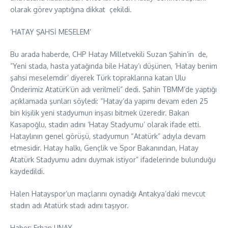
olarak görev yaptığına dikkat çekildi.
‘HATAY ŞAHSİ MESELEM’
Bu arada haberde, CHP Hatay Milletvekili Suzan Şahin’in de,
”Yeni stada, hasta yatağında bile Hatay’ı düşünen, ‘Hatay benim
şahsi meselemdir’ diyerek Türk topraklarına katan Ulu
Önderimiz Atatürk’ün adı verilmeli” dedi. Şahin TBMM’de yaptığı
açıklamada şunları söyledi: “Hatay’da yapımı devam eden 25
bin kişilik yeni stadyumun inşası bitmek üzeredir. Bakan
Kasapoğlu, stadın adını ‘Hatay Stadyumu’ olarak ifade etti.
Hataylının genel görüşü, stadyumun “Atatürk” adıyla devam
etmesidir. Hatay halkı, Gençlik ve Spor Bakanından, Hatay
Atatürk Stadyumu adını duymak istiyor” ifadelerinde bulunduğu
kaydedildi.
Halen Hatayspor’un maçlarını oynadığı Antakya’daki mevcut
stadın adı Atatürk stadı adını taşıyor.
Haber: Erhan UNAY