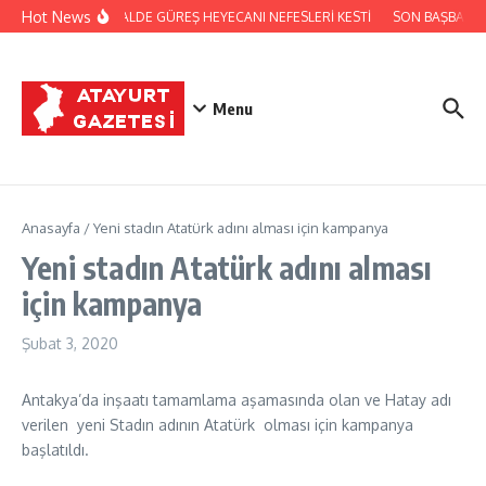
İçeriğe atla
Hot News
FESTİVALDE GÜREŞ HEYECANI NEFESLERİ KESTİ
SON BAŞBAKAN
Menu
Anasayfa
/
Yeni stadın Atatürk adını alması için kampanya
Yeni stadın Atatürk adını alması
için kampanya
Şubat 3, 2020
Antakya’da inşaatı tamamlama aşamasında olan ve Hatay adı
verilen yeni Stadın adının Atatürk olması için kampanya
başlatıldı.