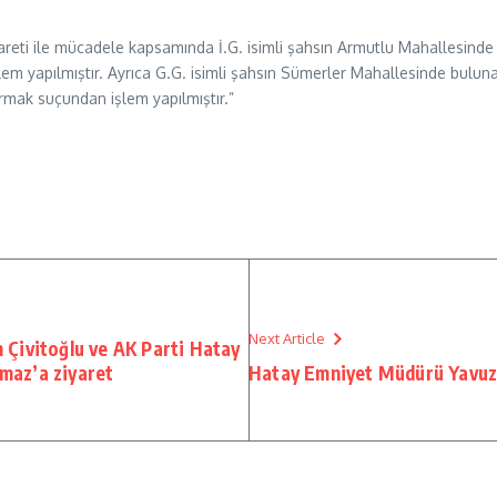
ti ile mücadele kapsamında İ.G. isimli şahsın Armutlu Mahallesinde b
şlem yapılmıştır. Ayrıca G.G. isimli şahsın Sümerler Mahallesinde bu
mak suçundan işlem yapılmıştır.”
Next Article
m Çivitoğlu ve AK Parti Hatay
lmaz’a ziyaret
Hatay Emniyet Müdürü Yavuz’