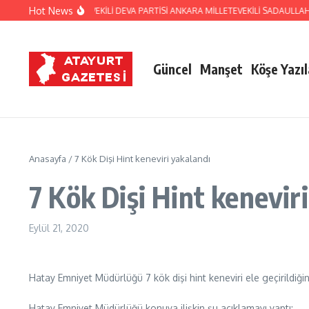
İçeriğe atla
Hot News
HATAY ESKİ MİLLETVEKİLİ DEVA PARTİSİ ANKARA MİLLETEVEKİLİ SADAULL
Güncel
Manşet
Köşe Yazıl
Anasayfa
/
7 Kök Dişi Hint keneviri yakalandı
7 Kök Dişi Hint kenevir
Eylül 21, 2020
Hatay Emniyet Müdürlüğü 7 kök dişi hint keneviri ele geçirildiğini 
Hatay Emniyet Müdürlüğü konuya ilişkin şu açıklamayı yaptı: