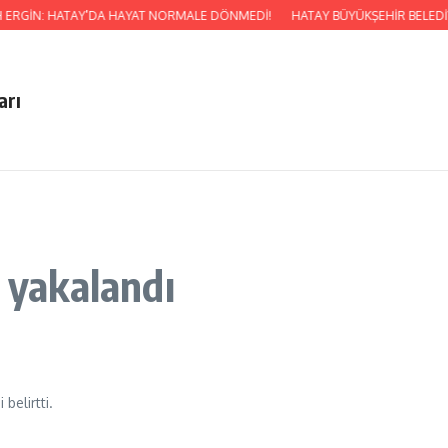
AH ERGİN: HATAY’DA HAYAT NORMALE DÖNMEDİ!
HATAY BÜYÜKŞEHİR BELEDİY
arı
i yakalandı
belirtti.