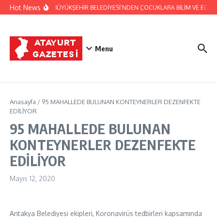
İçeriğe atla
Hot News
HATAY BÜYÜKŞEHİR BELEDİYESİ’NDEN ÇOCUKLARA BİLİM VE EĞLEN
Menu
Anasayfa
/
95 MAHALLEDE BULUNAN KONTEYNERLER DEZENFEKTE
EDİLİYOR
95 MAHALLEDE BULUNAN
KONTEYNERLER DEZENFEKTE
EDİLİYOR
Mayıs 12, 2020
Antakya Belediyesi ekipleri, Koronavirüs tedbirleri kapsamında