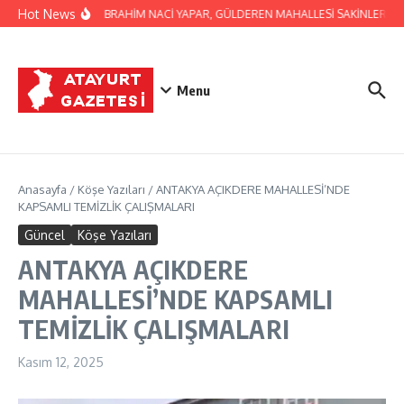
İçeriğe atla
Hot News
BAŞKAN İBRAHİM NACİ YAPAR, GÜLDEREN MAHALLESİ SAKİNLERİNİ Z
Menu
Anasayfa
/
Köşe Yazıları
/
ANTAKYA AÇIKDERE MAHALLESİ’NDE
KAPSAMLI TEMİZLİK ÇALIŞMALARI
Güncel
Köşe Yazıları
ANTAKYA AÇIKDERE
MAHALLESİ’NDE KAPSAMLI
TEMİZLİK ÇALIŞMALARI
Kasım 12, 2025