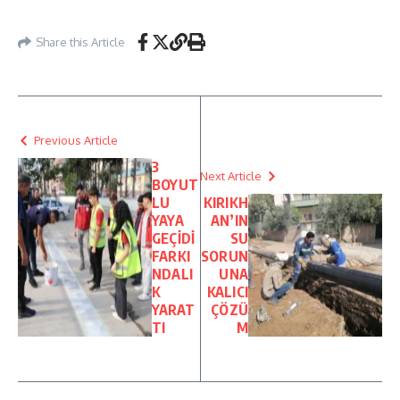
Share this Article
Previous Article
3
Next Article
BOYUT
LU
KIRIKH
YAYA
AN’IN
GEÇİDİ
SU
FARKI
SORUN
NDALI
UNA
K
KALICI
YARAT
ÇÖZÜ
TI
M