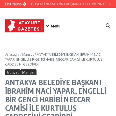
İçeriğe atla
Hot News
HATAY MİLLETVEKİLİ NECMETTİN ÇALIŞKAN: GAZİLERİMİZİN FERYADIN
Menu
Anasayfa
/
Manşet
/
ANTAKYA BELEDİYE BAŞKANI İBRAHİM NACİ
YAPAR, ENGELLİ BİR GENCİ HABİBİ NECCAR CAMİSİ İLE KURTULUŞ
CADDESİNİ GEZDİRDİ
Güncel
Manşet
ANTAKYA BELEDİYE BAŞKANI
İBRAHİM NACİ YAPAR, ENGELLİ
BİR GENCİ HABİBİ NECCAR
CAMİSİ İLE KURTULUŞ