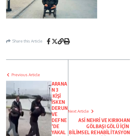
Share this Article
Previous Article
ARANA
N 3
KİŞİ
İSKEN
DERUN
Next Article
VE
DEFNE
ASİ NEHRİ VE KIRIKHAN
’DE
GÖLBAŞI GÖLÜ İÇİN
YAKAL
BİLİMSEL REHABİLİTASYON