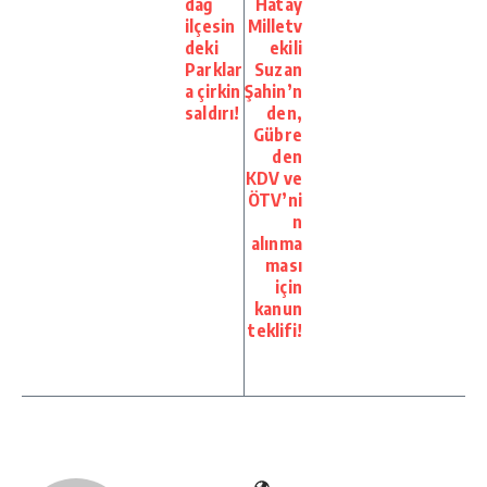
dağ
Hatay
ilçesin
Milletv
deki
ekili
Parklar
Suzan
a çirkin
Şahin’n
saldırı!
den,
Gübre
den
KDV ve
ÖTV’ni
n
alınma
ması
için
kanun
teklifi!