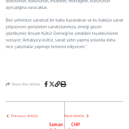
dokusunun, kokusunun, insanının, mutfağının, kültürünün
ayrıcalığına varacaklar.
Ben şehrimize sanatsal bir bakış kazandıran ve bu bakışla sanat
yelpazesini genişleten sanatçılarımıza, emeği geçen
işbirlikçimiz Ansam Kültür Derneği’ne şimdiden teşekkürlerimi
sunuyor; Antakya’yı kültür, sanat şehri yapma yolunda daha
nice çalışmalar yapmayı temenni ediyorum.”
Share this Article
Previous Article
Next Article
Saman
CHP