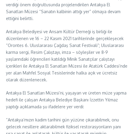
verdiği önem doğrultusunda projelendirilen Antakya El
Sanatları Müzesi “Sanatın kalbinin attığı yer” olmaya devam
ettiğini belirtti.
Antakya Belediyesi ve Ansam Kültür Derneği iş birliği ile
düzenlenen ve 16 – 22 Kasım 2021 tarihlerinde gerçekleşecek
“Orontes 6. Uluslararası Çağdaş Sanat Festivali”; Uluslararası
karma sergi, Resim Çalıştayı, imza – söyleşiler ve 8-9
yaşlarındaki öğrencileri katıldığı Minik Sanatçılar çalıştayı
içerikleri ile Antakya El Sanatları Müzesi ile Atatürk Caddesi’nde
yer alan Mahfel Sosyal Tesislerinde halka açık ve ücretsiz
olarak düzenlenecek.
Antakya El Sanatları Müzesi’ni, yaşayan ve üreten müze yapma
hedefi ile çalışan Antakya Belediye Başkanı İzzettin Yılmaz
yaptığı açıklamada şu ifadelere yer verdi:
“Antakya’mızın kadim tarihini gün yüzüne çıkarabilmek, onu
gelecek nesillere aktarabilmek fiziksel restorasyonların yanı
sıra sanat ile anlatarak, kültür ile yaşatarak mümkün