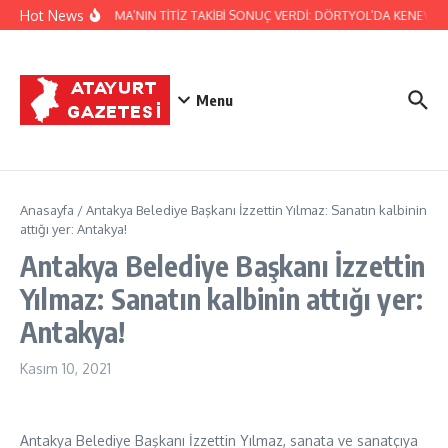
İçeriğe atla
Hot News
JANDARMA’NIN TİTİZ TAKİBİ SONUÇ VERDİ: DÖRTYOL’DA KENEVİR 
Menu
Anasayfa
/
Antakya Belediye Başkanı İzzettin Yılmaz: Sanatın kalbinin
attığı yer: Antakya!
Antakya Belediye Başkanı İzzettin
Yılmaz: Sanatın kalbinin attığı yer:
Antakya!
Kasım 10, 2021
Antakya Belediye Başkanı İzzettin Yılmaz, sanata ve sanatçıya