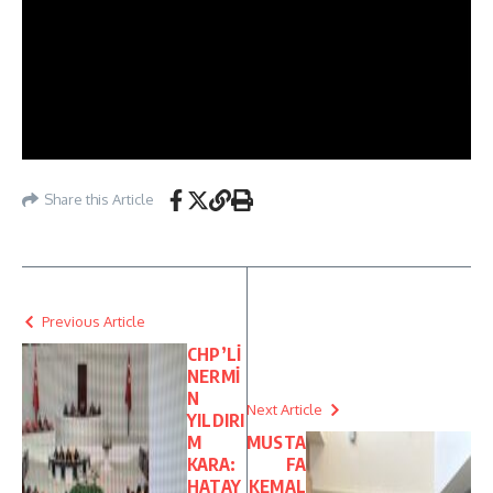
Share this Article
Previous Article
CHP’Lİ
NERMİ
N
Next Article
YILDIRI
M
MUSTA
KARA:
FA
HATAY
KEMAL