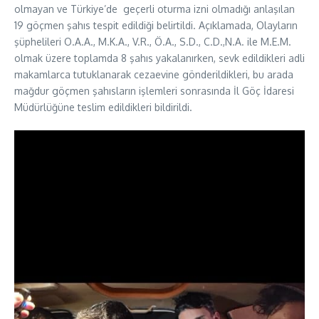
olmayan ve Türkiye’de geçerli oturma izni olmadığı anlaşılan
19 göçmen şahıs tespit edildiği belirtildi. Açıklamada, Olayların
şüphelileri O.A.A., M.K.A., V.R., Ö.A., S.D., C.D.,N.A. ile M.E.M.
olmak üzere toplamda 8 şahıs yakalanırken, sevk edildikleri adli
makamlarca tutuklanarak cezaevine gönderildikleri, bu arada
mağdur göçmen şahısların işlemleri sonrasında İl Göç İdaresi
Müdürlüğüne teslim edildikleri bildirildi.