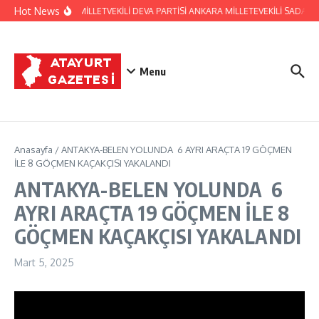
İçeriğe atla
Hot News
HATAY ESKİ MİLLETVEKİLİ DEVA PARTİSİ ANKARA MİLLETEVEKİLİ SADAULL
Menu
Anasayfa
/
ANTAKYA-BELEN YOLUNDA 6 AYRI ARAÇTA 19 GÖÇMEN
İLE 8 GÖÇMEN KAÇAKÇISI YAKALANDI
ANTAKYA-BELEN YOLUNDA 6
AYRI ARAÇTA 19 GÖÇMEN İLE 8
GÖÇMEN KAÇAKÇISI YAKALANDI
Mart 5, 2025