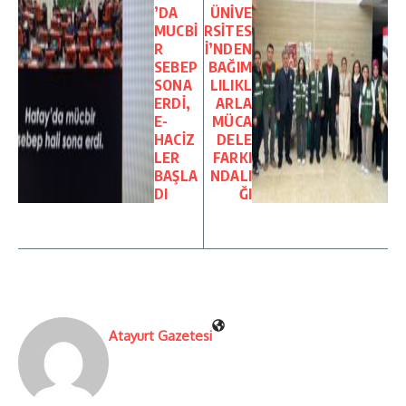
’DA
ÜNİVE
MUCBİ
RSİTES
R
İ’NDEN
SEBEP
BAĞIM
SONA
LILIKL
ERDİ,
ARLA
E-
MÜCA
HACİZ
DELE
LER
FARKI
BAŞLA
NDALI
DI
ĞI
Atayurt Gazetesi