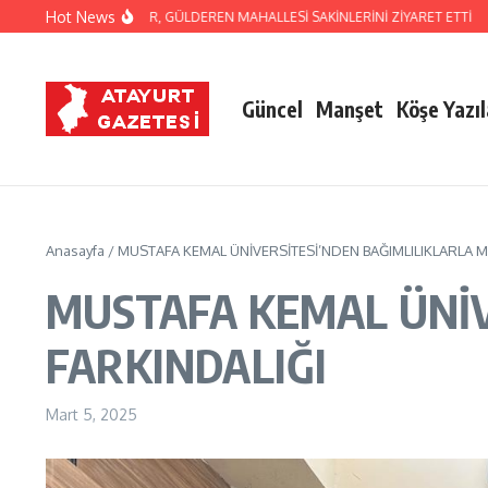
İçeriğe atla
Hot News
BRAHİM NACİ YAPAR, GÜLDEREN MAHALLESİ SAKİNLERİNİ ZİYARET ETTİ
HATS
Güncel
Manşet
Köşe Yazıl
Anasayfa
/
MUSTAFA KEMAL ÜNİVERSİTESİ’NDEN BAĞIMLILIKLARLA 
MUSTAFA KEMAL ÜNİV
FARKINDALIĞI
Mart 5, 2025