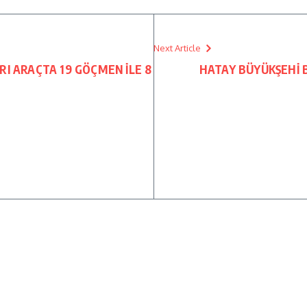
Next Article
I ARAÇTA 19 GÖÇMEN İLE 8
HATAY BÜYÜKŞEHİ B