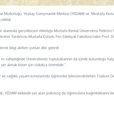
Şube Müdürlüğü, Yeşilay Danışmanlık Merkezi (YEDAM) ve Mustafa Kemal
çekildi.
nında gerçekleşen etkinliğe Mustafa Kemal Üniversitesi Rektörü Prof
reter Yardımcısı Mustafa Öztürk, Fen Edebiyat Fakültesi’nden Prof. Dr
erek bilgi alırken şunları dile getirdi:
 ev sahipliğinde Üniversitemiz topluluklarının da içinde bulunduğu hali
yer almak bizler için oldukça önemlidir.”
z ve sağlıklı yaşam konularında öğrenciler bilinçlendirilirken Toplum D
di. YEDAM ekibinde yer alan psikolog da öğrencilere bağımlılıklarını b