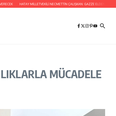
CEK
HATAY MİLLETVEKİLİ NECMETTİN ÇALIŞKAN: GAZZE ELDEN GİDİYOR, G
ILIKLARLA MÜCADELE