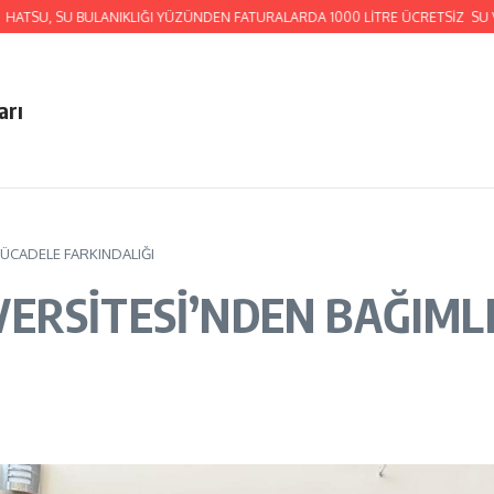
U, SU BULANIKLIĞI YÜZÜNDEN FATURALARDA 1000 LİTRE ÜCRETSİZ SU VERE
arı
MÜCADELE FARKINDALIĞI
ERSİTESİ’NDEN BAĞIML