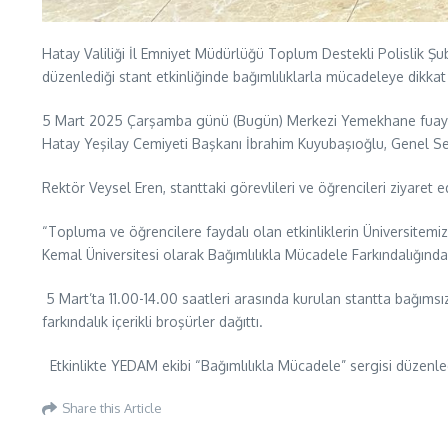
Hatay Valiliği İl Emniyet Müdürlüğü Toplum Destekli Polislik 
düzenlediği stant etkinliğinde bağımlılıklarla mücadeleye dikkat 
5 Mart 2025 Çarşamba günü (Bugün) Merkezi Yemekhane fuaye ala
Hatay Yeşilay Cemiyeti Başkanı İbrahim Kuyubaşıoğlu, Genel Sek
Rektör Veysel Eren, stanttaki görevlileri ve öğrencileri ziyaret ed
“Topluma ve öğrencilere faydalı olan etkinliklerin Üniversitemiz
Kemal Üniversitesi olarak Bağımlılıkla Mücadele Farkındalığında 
5 Mart’ta 11.00-14.00 saatleri arasında kurulan stantta bağımsı
farkındalık içerikli broşürler dağıttı.
Etkinlikte YEDAM ekibi “Bağımlılıkla Mücadele” sergisi düzenle
Share this Article