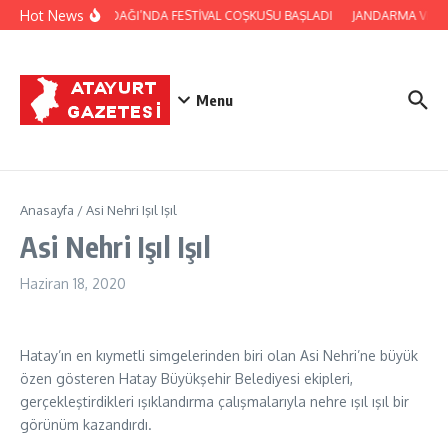
İçeriğe atla
Hot News
YAYLADAĞI’NDA FESTİVAL COŞKUSU BAŞLADI
JANDARMA VE Cİ
Menu
Anasayfa
/
Asi Nehri Işıl Işıl
Asi Nehri Işıl Işıl
Haziran 18, 2020
Hatay’ın en kıymetli simgelerinden biri olan Asi Nehri’ne büyük
özen gösteren Hatay Büyükşehir Belediyesi ekipleri,
gerçekleştirdikleri ışıklandırma çalışmalarıyla nehre ışıl ışıl bir
görünüm kazandırdı.