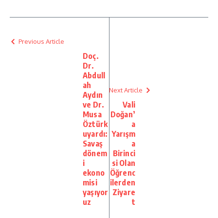
Previous Article
Doç.
Dr.
Abdull
ah
Next Article
Aydın
ve Dr.
Vali
Musa
Doğan’
Öztürk
a
uyardı:
Yarışm
Savaş
a
dönem
Birinci
i
si Olan
ekono
Öğrenc
misi
ilerden
yaşıyor
Ziyare
uz
t