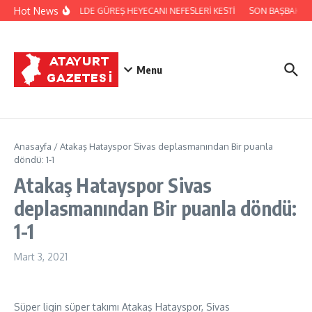
İçeriğe atla
Hot News
FESTİVALDE GÜREŞ HEYECANI NEFESLERİ KESTİ
SON BAŞBAKAN 
Menu
Anasayfa
/
Atakaş Hatayspor Sivas deplasmanından Bir puanla
döndü: 1-1
Atakaş Hatayspor Sivas
deplasmanından Bir puanla döndü:
1-1
Mart 3, 2021
Süper ligin süper takımı Atakaş Hatayspor, Sivas