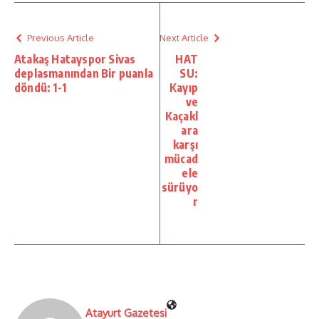
Previous Article
Next Article
Atakaş Hatayspor Sivas
HAT
deplasmanından Bir puanla
SU:
döndü: 1-1
Kayıp
ve
Kaçakl
ara
karşı
mücad
ele
sürüyo
r
Atayurt Gazetesi