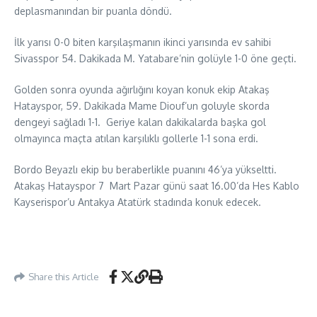
deplasmanından bir puanla döndü.
İlk yarısı 0-0 biten karşılaşmanın ikinci yarısında ev sahibi
Sivasspor 54. Dakikada M. Yatabare’nin golüyle 1-0 öne geçti.
Golden sonra oyunda ağırlığını koyan konuk ekip Atakaş
Hatayspor, 59. Dakikada Mame Diouf’un goluyle skorda
dengeyi sağladı 1-1. Geriye kalan dakikalarda başka gol
olmayınca maçta atılan karşılıklı gollerle 1-1 sona erdi.
Bordo Beyazlı ekip bu beraberlikle puanını 46’ya yükseltti.
Atakaş Hatayspor 7 Mart Pazar günü saat 16.00’da Hes Kablo
Kayserispor’u Antakya Atatürk stadında konuk edecek.
Share this Article