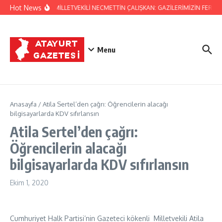
İçeriğe atla
Hot News
HATAY MİLLETVEKİLİ NECMETTİN ÇALIŞKAN: GAZİLERİMİZİN FERYAD
Menu
Anasayfa
/
Atila Sertel’den çağrı: Öğrencilerin alacağı
bilgisayarlarda KDV sıfırlansın
Atila Sertel’den çağrı:
Öğrencilerin alacağı
bilgisayarlarda KDV sıfırlansın
Ekim 1, 2020
Cumhuriyet Halk Partisi’nin Gazeteci kökenli Milletvekili Atila