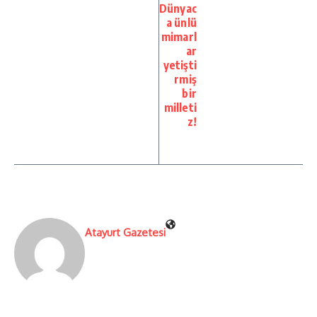
Dünyac
a ünlü
mimarl
ar
yetişti
rmiş
bir
milleti
z!
Atayurt Gazetesi