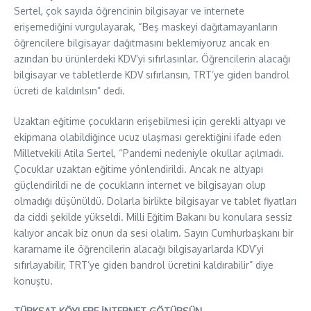
Sertel, çok sayıda öğrencinin bilgisayar ve internete
erişemediğini vurgulayarak, “Beş maskeyi dağıtamayanların
öğrencilere bilgisayar dağıtmasını beklemiyoruz ancak en
azından bu ürünlerdeki KDV’yi sıfırlasınlar. Öğrencilerin alacağı
bilgisayar ve tabletlerde KDV sıfırlansın, TRT’ye giden bandrol
ücreti de kaldırılsın” dedi.
Uzaktan eğitime çocukların erişebilmesi için gerekli altyapı ve
ekipmana olabildiğince ucuz ulaşması gerektiğini ifade eden
Milletvekili Atila Sertel, “Pandemi nedeniyle okullar açılmadı.
Çocuklar uzaktan eğitime yönlendirildi. Ancak ne altyapı
güçlendirildi ne de çocukların internet ve bilgisayarı olup
olmadığı düşünüldü. Dolarla birlikte bilgisayar ve tablet fiyatları
da ciddi şekilde yükseldi. Milli Eğitim Bakanı bu konulara sessiz
kalıyor ancak biz onun da sesi olalım. Sayın Cumhurbaşkanı bir
kararname ile öğrencilerin alacağı bilgisayarlarda KDV’yi
sıfırlayabilir, TRT’ye giden bandrol ücretini kaldırabilir” diye
konuştu.