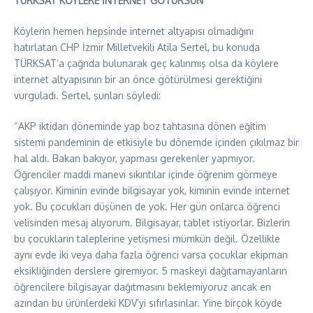
TÜRKSAT KÖYLERE İNTERNET GÖTÜRSÜN
Köylerin hemen hepsinde internet altyapısı olmadığını
hatırlatan CHP İzmir Milletvekili Atila Sertel, bu konuda
TÜRKSAT’a çağrıda bulunarak geç kalınmış olsa da köylere
internet altyapısının bir an önce götürülmesi gerektiğini
vurguladı. Sertel, şunları söyledi:
“AKP iktidarı döneminde yap boz tahtasına dönen eğitim
sistemi pandeminin de etkisiyle bu dönemde içinden çıkılmaz bir
hal aldı. Bakan bakıyor, yapması gerekenler yapmıyor.
Öğrenciler maddi manevi sıkıntılar içinde öğrenim görmeye
çalışıyor. Kiminin evinde bilgisayar yok, kiminin evinde internet
yok. Bu çocukları düşünen de yok. Her gün onlarca öğrenci
velisinden mesaj alıyorum. Bilgisayar, tablet istiyorlar. Bizlerin
bu çocukların taleplerine yetişmesi mümkün değil. Özellikle
aynı evde iki veya daha fazla öğrenci varsa çocuklar ekipman
eksikliğinden derslere giremiyor. 5 maskeyi dağıtamayanların
öğrencilere bilgisayar dağıtmasını beklemiyoruz ancak en
azından bu ürünlerdeki KDV’yi sıfırlasınlar. Yine birçok köyde