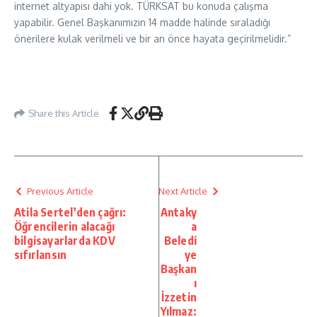
internet altyapısı dahi yok. TÜRKSAT bu konuda çalışma
yapabilir. Genel Başkanımızın 14 madde halinde sıraladığı
önerilere kulak verilmeli ve bir an önce hayata geçirilmelidir.”
Share this Article
Previous Article
Next Article
Atila Sertel’den çağrı:
Antaky
Öğrencilerin alacağı
a
bilgisayarlarda KDV
Beledi
sıfırlansın
ye
Başkan
ı
İzzetin
Yılmaz: