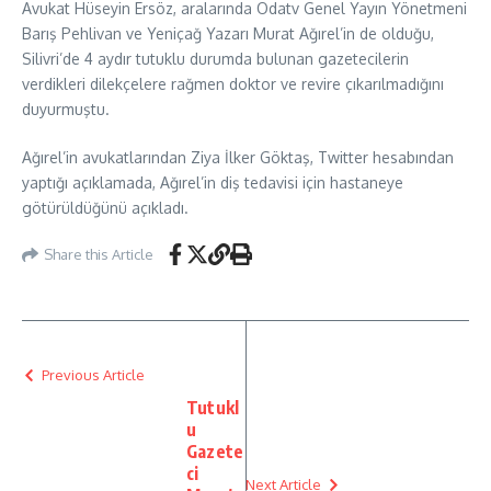
Avukat Hüseyin Ersöz, aralarında Odatv Genel Yayın Yönetmeni
Barış Pehlivan ve Yeniçağ Yazarı Murat Ağırel’in de olduğu,
Silivri’de 4 aydır tutuklu durumda bulunan gazetecilerin
verdikleri dilekçelere rağmen doktor ve revire çıkarılmadığını
duyurmuştu.
Ağırel’in avukatlarından Ziya İlker Göktaş, Twitter hesabından
yaptığı açıklamada, Ağırel’in diş tedavisi için hastaneye
götürüldüğünü açıkladı.
Share this Article
Previous Article
Tutukl
u
Gazete
ci
Next Article