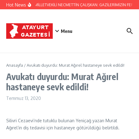
İçeriğe atla
Hot News
HATAY MİLLETVEKİLİ NECMETTİN ÇALIŞKAN: GAZİLERİMİZİN FERYA
Menu
Anasayfa
/
Avukatı duyurdu: Murat Ağırel hastaneye sevk edildi!
Avukatı duyurdu: Murat Ağırel
hastaneye sevk edildi!
Temmuz 13, 2020
Silivri Cezaevi’nde tutuklu bulunan Yeniçağ yazarı Murat
Ağırel’in diş tedavisi için hastaneye götürüldüğü belirtildi.