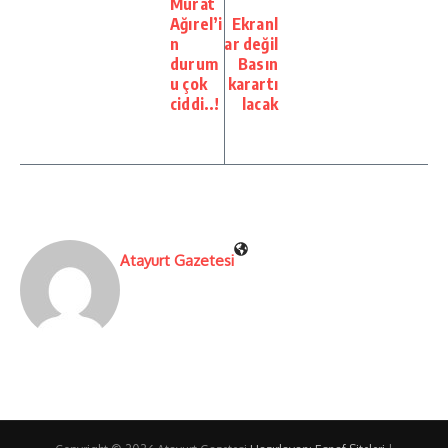
Murat
Ağırel’i
Ekranl
n
ar değil
durum
Basın
u çok
karartı
ciddi..!
lacak
Atayurt Gazetesi