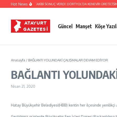
İçeriğe atla
Hot News
JANDARMA’NIN TİTİZ TAKİBİ SONUÇ VERDİ: DÖRTYOL’DA KENEVİR ÜRETİCİSİN
Güncel
Manşet
Köşe Yazıl
Anasayfa
/
BAĞLANTI YOLUNDAKİ ÇALIŞMALAR DEVAM EDİYOR
BAĞLANTI YOLUNDAKİ
Nisan 21, 2020
Hatay Büyükşehir Belediyesi(HBB) kentin her ilçesinde yenilikçi 
Geçtiğimiz günlerde Büyükşehir Fen İşleri Dairesi Başkanlığına