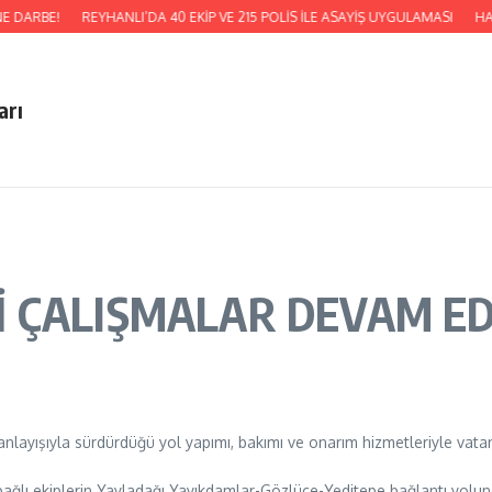
E DARBE!
REYHANLI’DA 40 EKİP VE 215 POLİS İLE ASAYİŞ UYGULAMASI
HAT
arı
 ÇALIŞMALAR DEVAM E
anlayışıyla sürdürdüğü yol yapımı, bakımı ve onarım hizmetleriyle vatand
 bağlı ekiplerin Yayladağı Yayıkdamlar-Gözlüce-Yeditepe bağlantı yolun