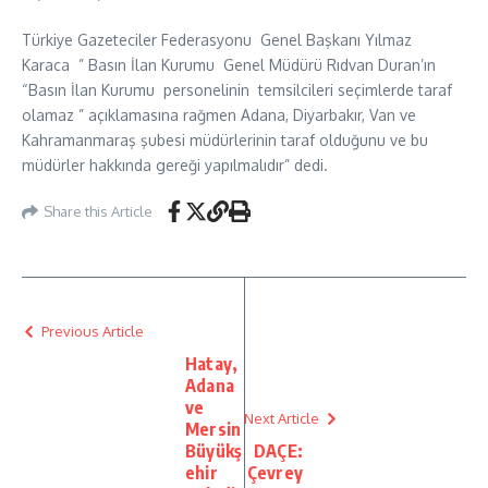
Türkiye Gazeteciler Federasyonu Genel Başkanı Yılmaz
Karaca ” Basın İlan Kurumu Genel Müdürü Rıdvan Duran’ın
“Basın İlan Kurumu personelinin temsilcileri seçimlerde taraf
olamaz ” açıklamasına rağmen Adana, Diyarbakır, Van ve
Kahramanmaraş şubesi müdürlerinin taraf olduğunu ve bu
müdürler hakkında gereği yapılmalıdır” dedi.
Share this Article
Previous Article
Hatay,
Adana
ve
Next Article
Mersin
Büyükş
DAÇE:
ehir
Çevrey