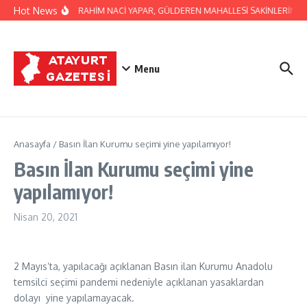
İçeriğe atla
Hot News
BAŞKAN İBRAHİM NACİ YAPAR, GÜLDEREN MAHALLESİ SAKİNLERİNİ Zİ
Menu
Anasayfa
/
Basın İlan Kurumu seçimi yine yapılamıyor!
Basın İlan Kurumu seçimi yine
yapılamıyor!
Nisan 20, 2021
2 Mayıs’ta, yapılacağı açıklanan Basın ilan Kurumu Anadolu
temsilci seçimi pandemi nedeniyle açıklanan yasaklardan
dolayı yine yapılamayacak.