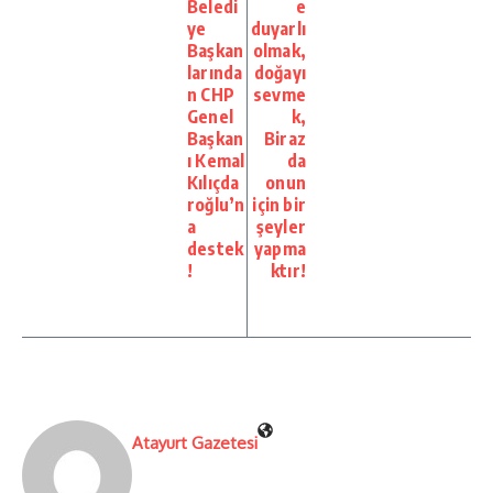
Beledi
e
ye
duyarlı
Başkan
olmak,
larında
doğayı
n CHP
sevme
Genel
k,
Başkan
Biraz
ı Kemal
da
Kılıçda
onun
roğlu’n
için bir
a
şeyler
destek
yapma
!
ktır!
Atayurt Gazetesi