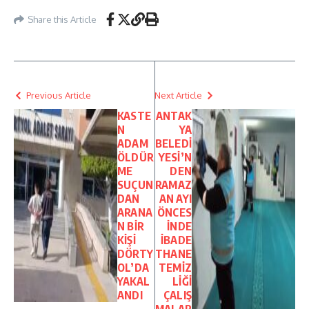
Share this Article
Previous Article
Next Article
KASTE
ANTAK
N
YA
ADAM
BELEDİ
ÖLDÜR
YESİ’N
ME
DEN
SUÇUN
RAMAZ
DAN
AN AYI
ARANA
ÖNCES
N BİR
İNDE
KİŞİ
İBADE
DÖRTY
THANE
OL’DA
TEMİZ
YAKAL
LİĞİ
ANDI
ÇALIŞ