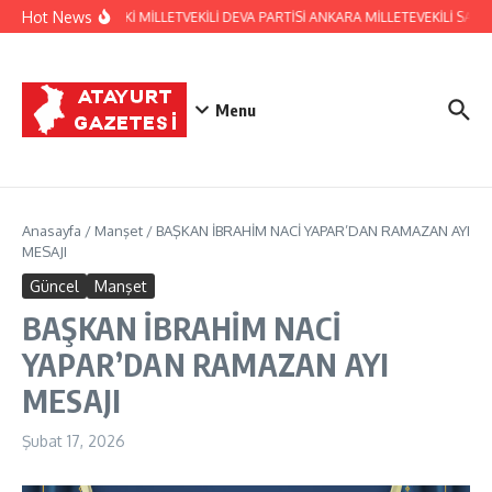
İçeriğe atla
Hot News
HATAY ESKİ MİLLETVEKİLİ DEVA PARTİSİ ANKARA MİLLETEVEKİLİ S
Menu
Anasayfa
/
Manşet
/
BAŞKAN İBRAHİM NACİ YAPAR’DAN RAMAZAN AYI
MESAJI
Güncel
Manşet
BAŞKAN İBRAHİM NACİ
YAPAR’DAN RAMAZAN AYI
MESAJI
Şubat 17, 2026