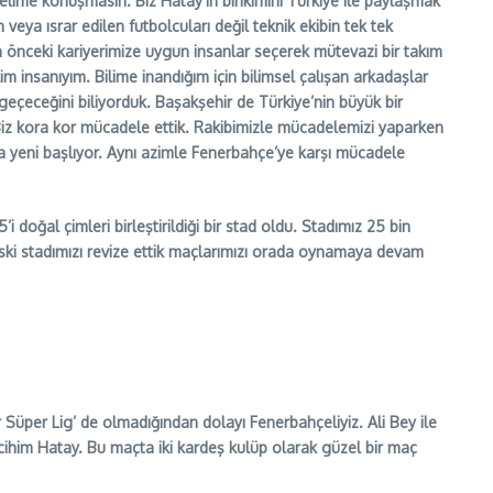
elime konuşmasın. Biz Hatay’ın birikimini Türkiye ile paylaşmak
 veya ısrar edilen futbolcuları değil teknik ekibin tek tek
dan önceki kariyerimize uygun insanlar seçerek mütevazi bir takım
im insanıyım. Bilime inandığım için bilimsel çalışan arkadaşlar
 geçeceğini biliyorduk. Başakşehir de Türkiye’nin büyük bir
Biz kora kor mücadele ettik. Rakibimizle mücadelemizi yaparken
a yeni başlıyor. Aynı azimle Fenerbahçe’ye karşı mücadele
 doğal çimleri birleştirildiği bir stad oldu. Stadımız 25 bin
 eski stadımızı revize ettik maçlarımızı orada oynamaya devam
per Lig’ de olmadığından dolayı Fenerbahçeliyiz. Ali Bey ile
ihim Hatay. Bu maçta iki kardeş kulüp olarak güzel bir maç