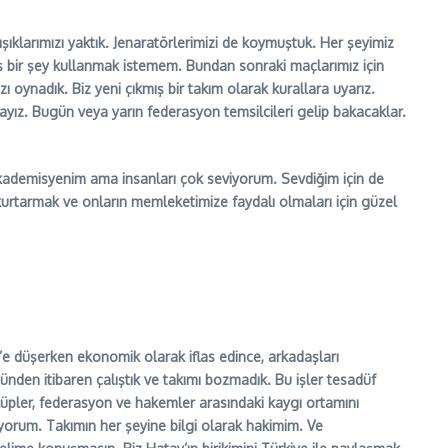
klarımızı yaktık. Jenaratörlerimizi de koymuştuk. Her şeyimiz
ş bir şey kullanmak istemem. Bundan sonraki maçlarımız için
 oynadık. Biz yeni çıkmış bir takım olarak kurallara uyarız.
tayız. Bugün veya yarın federasyon temsilcileri gelip bakacaklar.
 Akademisyenim ama insanları çok seviyorum. Sevdiğim için de
n kurtarmak ve onların memleketimize faydalı olmaları için güzel
g’e düşerken ekonomik olarak iflas edince, arkadaşları
 günden itibaren çalıştık ve takımı bozmadık. Bu işler tesadüf
lüpler, federasyon ve hakemler arasındaki kaygı ortamını
yorum. Takımın her şeyine bilgi olarak hakimim. Ve