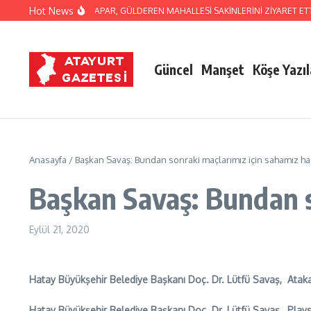
İçeriğe atla
Hot News
KAN İBRAHİM NACİ YAPAR, GÜLDEREN MAHALLESİ SAKİNLERİNİ ZİYARET ETTİ
Güncel
Manşet
Köşe Yazıl
Anasayfa
/
Başkan Savaş: Bundan sonraki maçlarımız için sahamız ha
Başkan Savaş: Bundan s
Eylül 21, 2020
Hatay Büyükşehir Belediye Başkanı Doç. Dr. Lütfü Savaş, Ataka
Hatay Büyükşehir Belediye Başkanı Doç. Dr. Lütfü Savaş, Plays