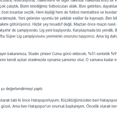
olculara, federasyona, hakemlere ve diğer takımlar hakkında kötü bir k
 çalıştık. Bizim istediğimiz futbolcuları aldık. Bize getirilen, dayatılan
çok özel insanlar seçtik. Hem kişiliği hem de futbol mentalitesi ve bun
akmıştık. Yeni gelenler uyumlu bir şekilde eskiler ile kaynaştı. Ben bil
a takımı götürüyoruz. Hiçbir şey tesadüf değil. Maçtan önce maçın nasıl
kşehir de şampiyondu. Lig yeni başlıyordu. Karşılaşmada biz yendik. 
 hafta Süper Lig şampiyonunu yenmenin onurunu taşıyoruz. Ama lig dah
sayın bakanımıza. Stadın çimleri Cuma günü ekilecek. %5’i sentetik %95’i
n itibaren kendi açılan stadımızda oynama şansımız olur. O zamana kadar
u değerlendirmeyi yaptı:
larak tabi ki önce Hataysporluyum. Küçüklüğümüzden beri Hatayspor Sü
k güzel. Ama ben Hatayspor’un onursal başkanıyım. Öncelik olarak terc