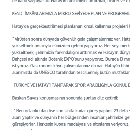
de katkı sağlayacak. Hatay’ın tanınırlığını arttırmak, ticaret ve 
KENDİ İMKÂNLARIMIZLA MİKRO SEVİYEDE PLAN VE PROGRAML
Hatay’da gerçekleştirilmesi planlanan kırsal kalkınma projeleri
” Virüsten sonra dünyada güvenilir gıda çalışmalarımız var. Hat
yükseltmek amacıyla elimizden geleni yapıyoruz. Her şeyi merk
yükseltmek, şehrimizin farkındalığını arttırmak ve Hatay’ın dü
Bahçesi adı altında Botanik EXPO’sunu yapıyoruz. Burada 13 med
istiyoruz. Gastronomi köyü çalışmalarımız da var. Hatay’ın tıbbi 
alanımızda da UNESCO tarafından tescillenmiş bütün mutfakları 
TÜRKİYE VE HATAY’I TANITARAK SPOR ARACILIĞIYLA GÖNÜL
Başkan Savaş konuşmasının sonunda şunları dile getirdi:
“ Ben ortaokuldan lise son sınıfa kadar güreş yaptım. 23 defa 
alanı yaptık ve dünyanın her bölgesinden insanlar şehrimize gel
güreşiyorlar. Herkesin kupası madalyası ve altınlarını veriyoru