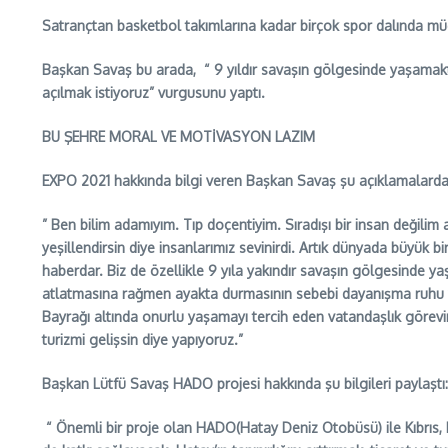
Satrançtan basketbol takımlarına kadar birçok spor dalında müca
Başkan Savaş bu arada, “ 9 yıldır savaşın gölgesinde yaşamakta
açılmak istiyoruz” vurgusunu yaptı.
BU ŞEHRE MORAL VE MOTİVASYON LAZIM
EXPO 2021 hakkında bilgi veren Başkan Savaş şu açıklamalarda
” Ben bilim adamıyım. Tıp doçentiyim. Sıradışı bir insan değilim 
yeşillendirsin diye insanlarımız sevinirdi. Artık dünyada büyük 
haberdar. Biz de özellikle 9 yıla yakındır savaşın gölgesinde ya
atlatmasına rağmen ayakta durmasının sebebi dayanışma ruhu v
Bayrağı altında onurlu yaşamayı tercih eden vatandaşlık görevini
turizmi gelişsin diye yapıyoruz.”
Başkan Lütfü Savaş HADO projesi hakkında şu bilgileri paylaştı:
“ Önemli bir proje olan HADO(Hatay Deniz Otobüsü) ile Kıbrıs, 