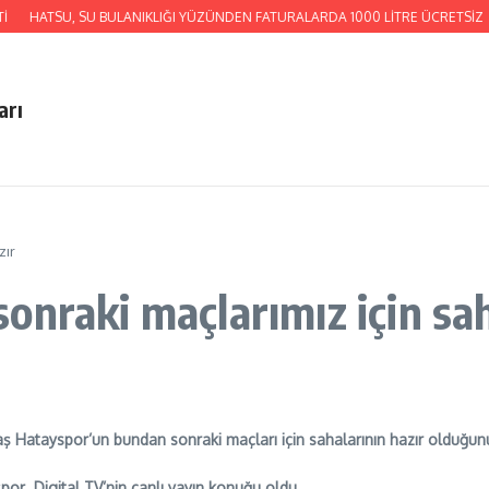
HATSU, SU BULANIKLIĞI YÜZÜNDEN FATURALARDA 1000 LİTRE ÜCRETSİZ SU
arı
zır
onraki maçlarımız için sa
ş Hatayspor’un bundan sonraki maçları için sahalarının hazır olduğunu
por Digital TV’nin canlı yayın konuğu oldu.