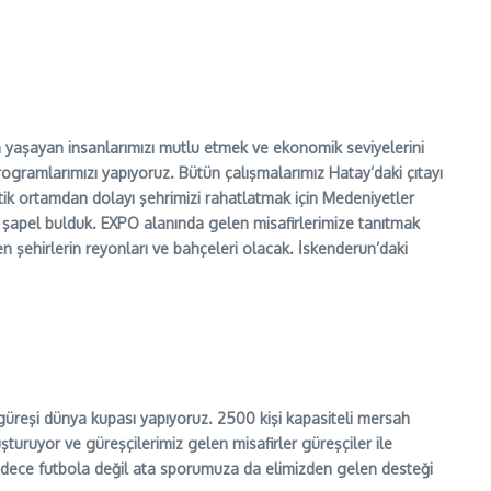
da yaşayan insanlarımızı mutlu etmek ve ekonomik seviyelerini
gramlarımızı yapıyoruz. Bütün çalışmalarımız Hatay’daki çıtayı
tik ortamdan dolayı şehrimizi rahatlatmak için Medeniyetler
 şapel bulduk. EXPO alanında gelen misafirlerimize tanıtmak
en şehirlerin reyonları ve bahçeleri olacak. İskenderun’daki
güreşi dünya kupası yapıyoruz. 2500 kişi kapasiteli mersah
turuyor ve güreşçilerimiz gelen misafirler güreşçiler ile
 Sadece futbola değil ata sporumuza da elimizden gelen desteği