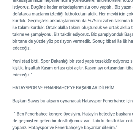
arkadaşlarımızın hepsine ricam yöneticilere, antrenörlere, futb
istiyoruz. Bugüne kadar arkadaşlarımızla onu yaptık . Biz yazın çok
defalarca maçlarını izlediği futbolcuları aldık. Her mevki için 
kurduk. Geçmişteki arkadaşlarımızın da %75’ini zaten takımda bır
ile takımı kurduk. Ortak akılla takımı oluşturduk ve ortak akıll
takımı ve şampiyonu. Biz takdir ediyoruz. Biz şampiyonduk Başa
bir tane de yüzde yüz pozisyon vermedik. Sonuç itibari ile ilk
edeceğiz.
Yeni stad bitti. Spor Bakanlığı bir stad yaptı teşekkür ediyoruz 
kişilik. İnşallah Kasım ortası gibi açılır. Kasım ayı ortasında
edeceğiz.”
HATAYSPOR VE FENARBAHÇE’YE BAŞARILAR DİLERİM
Başkan Savaş bu akşam oynanacak Hatayspor Fenerbahçe için ş
“ Ben Fenerbahçe kongre üyesiyim. Hatay’ın belediye başkanı o
de geçmişten gelen bir dostluğumuz var. Tabi ki dostluklar ço
yaparız. Hatayspor ve Fenerbahçe’ye başarılar dilerim.”