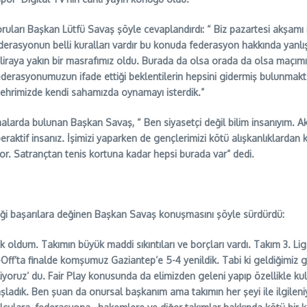
rı Başkan Lütfü Savaş şöyle cevaplandırdı: “ Biz pazartesi akşamı ışı
rasyonun belli kuralları vardır bu konuda federasyon hakkında yanlı
iraya yakın bir masrafımız oldu. Burada da olsa orada da olsa maçımızı
 Federasyonumuzun ifade ettiği beklentilerin hepsini gidermiş bulunmak
ehrimizde kendi sahamızda oynamayı isterdik.”
lamalarda bulunan Başkan Savaş, “ Ben siyasetçi değil bilim insanıyım.
iperaktif insanız. İşimizi yaparken de gençlerimizi kötü alışkanlıklarda
yor. Satrançtan tenis kortuna kadar hepsi burada var” dedi.
iği başarılara değinen Başkan Savaş konuşmasını şöyle sürdürdü:
k oldum. Takımın büyük maddi sıkıntıları ve borçları vardı. Takım 3. Li
lay-Off’ta finalde komşumuz Gaziantep’e 5-4 yenildik. Tabi ki geldiğimiz
oruz’ du. Fair Play konusunda da elimizden geleni yapıp özellikle ku
adık. Ben şuan da onursal başkanım ama takımın her şeyi ile ilgileni