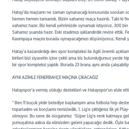
Hatay’da maçların ne zaman oynanacağı konusunda sorulan sorula
hemen hemen tamamdı. Bizim sahamız maça hazırdı. Tabi ki fede
sahamız hazır. Biz kendi şehrimizde oynamak istiyoruz. 300 bin l
Sahamız şuanda hazır. Eski stadımızı ışıklandırdık revize ettik.
Kasımpaşa maçını burada oynayacağımızı düşünüyoruz. Kendi ş
Hatay’a kazandırdığı dev spor kompleksi ile ilgili önemli açık
birileri bizi siyasetin içine çekti ama biz bulunduğumuz yerde h
bir spor kompleksi yaptık. Burada 23 branş aynı anda çalışabili
AYNI AZİMLE FENERBAHÇE MAÇINA ÇIKACAĞIZ
Hatayspor’a vermiş olduğu destekleri ve Hatayspor’un elde ett
” Ben 11 buçuk yıldır belediye başkanıyım ama futbola hep deste
toparladım ve borçlarını temizledik. 1. Lig’e çıktığımız ilk yıl P
olmuyor. Bu sene de sloganımız ‘Süper Lig’e renk katmaya geliy
yumuşatma adına da elimizden geleni yapacağız dedik. Öyle başl