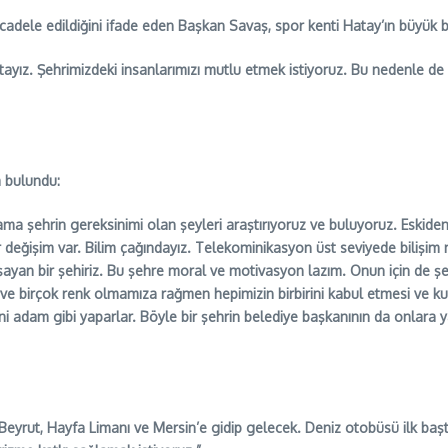
dele edildiğini ifade eden Başkan Savaş, spor kenti Hatay’ın büyük başa
yız. Şehrimizdeki insanlarımızı mutlu etmek istiyoruz. Bu nedenle de 
 bulundu:
ama şehrin gereksinimi olan şeyleri araştırıyoruz ve buluyoruz. Eskiden 
bir değişim var. Bilim çağındayız. Telekominikasyon üst seviyede bilişim
şayan bir şehiriz. Bu şehre moral ve motivasyon lazım. Onun için de şeh
e birçok renk olmamıza rağmen hepimizin birbirini kabul etmesi ve ku
 adam gibi yaparlar. Böyle bir şehrin belediye başkanının da onlara yak
Beyrut, Hayfa Limanı ve Mersin’e gidip gelecek. Deniz otobüsü ilk baş