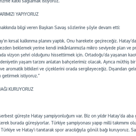
turizme katkı sağlamak istiyoruz.”
ARIMIZI YAPIYORUZ
 hakkında bilgi veren Başkan Savaş sözlerine şöyle devam etti:
ay’ın kırsal kalkınma planını yaptık. Onu harekete geçireceğiz. Hatay’
ezden beklemek yerine kendi imkânlarımızla mikro seviyede plan ve pro
nyada vizyon şehri olduğunu hissettirmek için. Ortadoğu’da yaşanan kao
eniyetin yaşam tarzını anlatan bahçelerimiz olacak. Ayrıca müthiş bir
ve aromatik bitkileri ve çiçeklerini orada sergileyeceğiz. Dışarıdan gel
getirmek istiyoruz.”
 BAĞI KURUYORUZ
serbest güreşte Hatay şampiyonluğum var. Biz on yıldır Hatay’da aba 
erek burada güreşiyorlar. Türkiye şampiyonası yapıp milli takımımı oluş
z. Türkiye ve Hatay’ı tanıtarak spor aracılığıyla gönül bağı kuruyoruz.