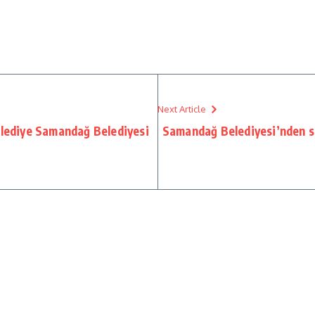
Next Article
elediye Samandağ Belediyesi
Samandağ Belediyesi’nden sa