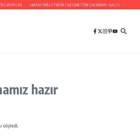
 VERECEK
HATAY MİLLETVEKİLİ NECMETTİN ÇALIŞKAN: GAZZE ELDEN GİDİ
hamız hazır
 söyledi.