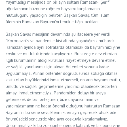
Yayımladığı mesajında on bir ayın sultanı Ramazan-ı Şerif’i
uğurlamanın hüznüne rağmen bayramı karşılamanın
mutluluğunu yaşadığını belirten Başkan Savaş, tüm İslam
âleminin Ramazan Bayramı’nı tebrik ettiğini açıkladı.
Başkan Savaş mesajının devamında şu ifadelere yer verdi:
“Koronavirüs ve pandemi etkisi altında yaşadığımız mübarek
Ramazan ayında aynı sofralarda olamasak da bayramımızı yine
coşku ve mutluluk içinde karşılıyoruz. Bu süreçte devletimizin
ilgili kurumlarının aldığı kurallara riayet etmeye devam etmeli
ve sağlıklı yarınlarımız için alınan önlemleri sonuna kadar
uygulamalıyız. Alınan önlemler doğrultusunda sokağa çıkması
kısıtlı olan büyüklerimizi ihmal etmemeli, onların bayramı mutlu,
umutlu ve sağlıklı geçirmelerine yardımcı olabilecek tedbirleri
almayı ihmal etmemeliyiz. Pandemiden dolayı bir araya
gelemesek de bizi birleştiren; bize dayanışmanın ve
yardımlaşmanın ne kadar önemli olduğunu hatırlatan Ramazan
Bayramı’nı bu sene sevdiklerimizden ayrı geçirecek olsak bile
önümüzdeki senelerde yine aynı coşkuyla karşılamalıyız.
Unutmamalıyız ki bu zor günler geride kalacak ve biz bunu yine