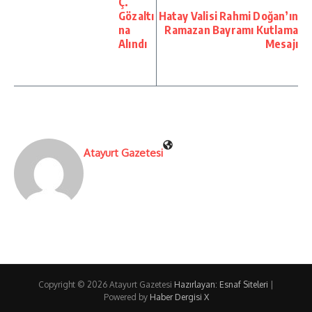
Ç.
Gözaltı
Hatay Valisi Rahmi Doğan’ın
na
Ramazan Bayramı Kutlama
Alındı
Mesajı
Atayurt Gazetesi
Copyright © 2026 Atayurt Gazetesi
Hazırlayan: Esnaf Siteleri
|
Powered by
Haber Dergisi X