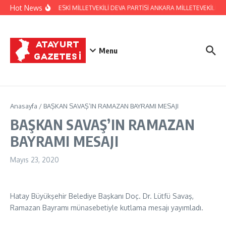
İçeriğe atla
Hot News
HATAY ESKİ MİLLETVEKİLİ DEVA PARTİSİ ANKARA MİLLETEVEKİLİ
Menu
Anasayfa
/
BAŞKAN SAVAŞ’IN RAMAZAN BAYRAMI MESAJI
BAŞKAN SAVAŞ’IN RAMAZAN
BAYRAMI MESAJI
Mayıs 23, 2020
Hatay Büyükşehir Belediye Başkanı Doç. Dr. Lütfü Savaş,
Ramazan Bayramı münasebetiyle kutlama mesajı yayımladı.