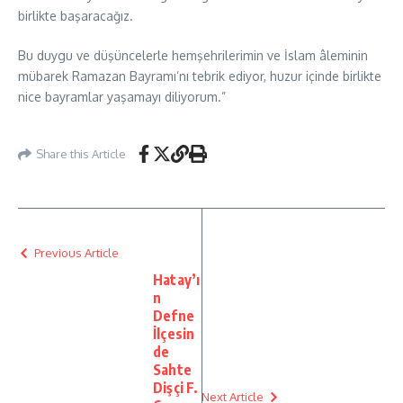
birlikte başaracağız.
Bu duygu ve düşüncelerle hemşehrilerimin ve İslam âleminin
mübarek Ramazan Bayramı’nı tebrik ediyor, huzur içinde birlikte
nice bayramlar yaşamayı diliyorum.”
Share this Article
Previous Article
Hatay’ı
n
Defne
İlçesin
de
Sahte
Dişçi F.
Next Article