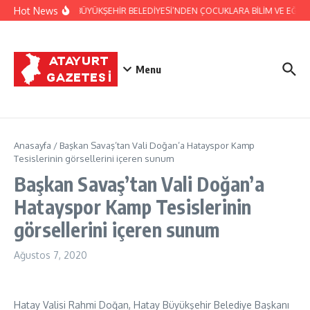
İçeriğe atla
Hot News
HATAY BÜYÜKŞEHİR BELEDİYESİ’NDEN ÇOCUKLARA BİLİM VE EĞLEN
Menu
Anasayfa
/
Başkan Savaş’tan Vali Doğan’a Hatayspor Kamp
Tesislerinin görsellerini içeren sunum
Başkan Savaş’tan Vali Doğan’a
Hatayspor Kamp Tesislerinin
görsellerini içeren sunum
Ağustos 7, 2020
Hatay Valisi Rahmi Doğan, Hatay Büyükşehir Belediye Başkanı