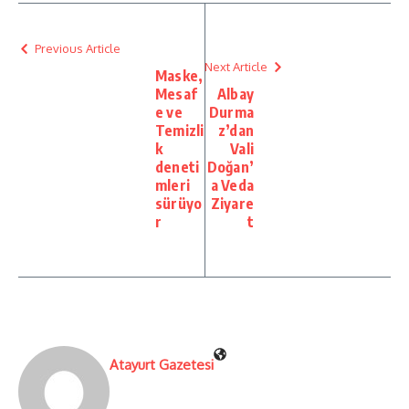
Previous Article
Next Article
Maske,
Mesaf
Albay
e ve
Durma
Temizli
z’dan
k
Vali
deneti
Doğan’
mleri
a Veda
sürüyo
Ziyare
r
t
Atayurt Gazetesi